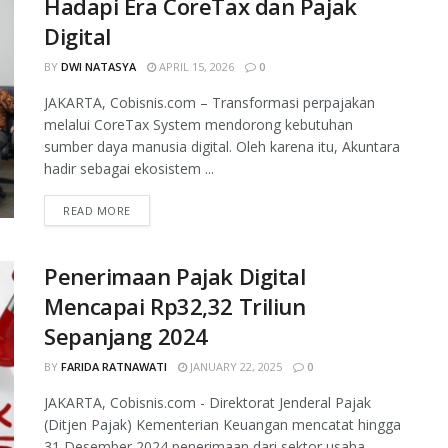
Hadapi Era CoreTax dan Pajak
Digital
BY
DWI NATASYA
APRIL 15, 2026
0
JAKARTA, Cobisnis.com – Transformasi perpajakan
melalui CoreTax System mendorong kebutuhan
sumber daya manusia digital. Oleh karena itu, Akuntara
hadir sebagai ekosistem ...
READ MORE
Penerimaan Pajak Digital
Mencapai Rp32,32 Triliun
Sepanjang 2024
BY
FARIDA RATNAWATI
JANUARY 22, 2025
0
JAKARTA, Cobisnis.com - Direktorat Jenderal Pajak
(Ditjen Pajak) Kementerian Keuangan mencatat hingga
31 Desember 2024 penerimaan dari sektor usaha