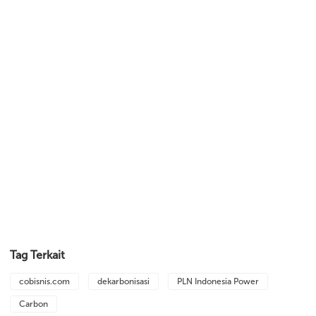
Tag Terkait
cobisnis.com
dekarbonisasi
PLN Indonesia Power
Carbon