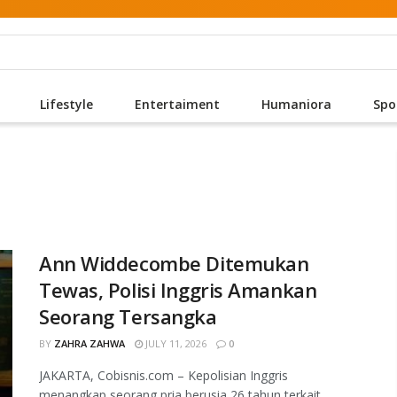
Lifestyle
Entertaiment
Humaniora
Spo
Ann Widdecombe Ditemukan
Tewas, Polisi Inggris Amankan
Seorang Tersangka
BY
ZAHRA ZAHWA
JULY 11, 2026
0
JAKARTA, Cobisnis.com – Kepolisian Inggris
menangkap seorang pria berusia 26 tahun terkait