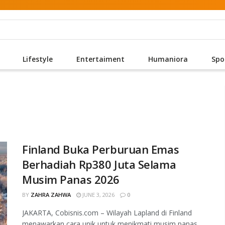
Lifestyle
Entertaiment
Humaniora
Spo
Finland Buka Perburuan Emas
Berhadiah Rp380 Juta Selama
Musim Panas 2026
BY
ZAHRA ZAHWA
JUNE 3, 2026
0
JAKARTA, Cobisnis.com – Wilayah Lapland di Finland
menawarkan cara unik untuk menikmati musim panas