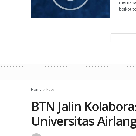
memanas
boikot te
Home
Foto
BTN Jalin Kolabora
Universitas Airlan