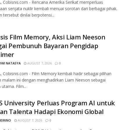
, Cobisnis.com - Rencana Amerika Serikat memperluas
an senjata nuklir kembali menuai sorotan dari berbagai pihak.
 tersebut dinilai berpotensi...
sis Film Memory, Aksi Liam Neeson
gai Pembunuh Bayaran Pengidap
eimer
DWI NATASYA
AUGUST 7, 2026
0
 Cobisnis.com - Film Memory kembali hadir sebagai pilihan
n malam ini dengan menghadirkan Liam Neeson sebagai
utama. Film...
 University Perluas Program AI untuk
an Talenta Hadapi Ekonomi Global
MEIRINO
AUGUST 7, 2026
0