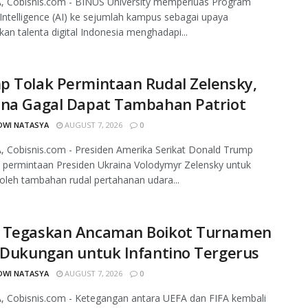
, Cobisnis.com - BINUS University memperluas Program
al Intelligence (AI) ke sejumlah kampus sebagai upaya
an talenta digital Indonesia menghadapi...
p Tolak Permintaan Rudal Zelensky,
ina Gagal Dapat Tambahan Patriot
DWI NATASYA
AUGUST 7, 2026
0
 Cobisnis.com - Presiden Amerika Serikat Donald Trump
 permintaan Presiden Ukraina Volodymyr Zelensky untuk
leh tambahan rudal pertahanan udara...
 Tegaskan Ancaman Boikot Turnamen
 Dukungan untuk Infantino Tergerus
DWI NATASYA
AUGUST 7, 2026
0
, Cobisnis.com - Ketegangan antara UEFA dan FIFA kembali