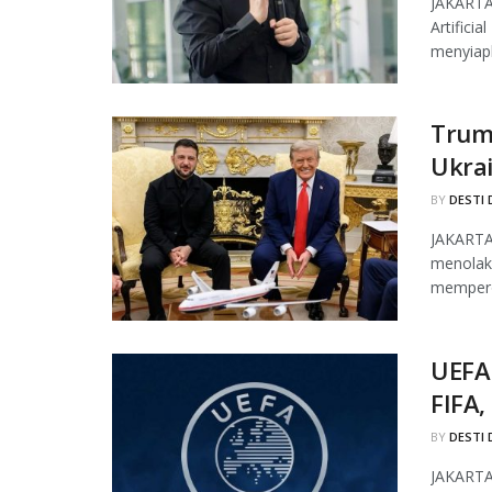
JAKARTA
Artifici
menyiapk
Trum
Ukra
BY
DESTI 
JAKARTA,
menolak
mempero
UEFA
FIFA,
BY
DESTI 
JAKARTA