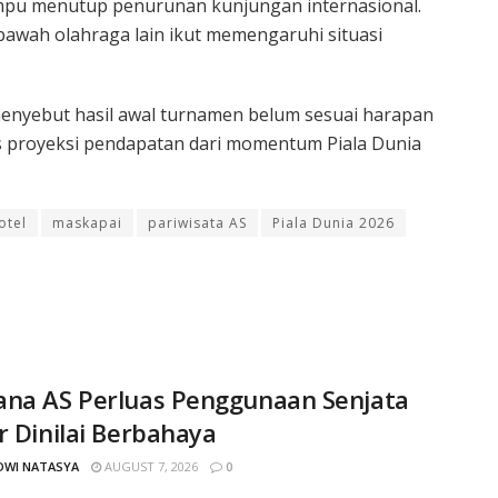
mampu menutup penurunan kunjungan internasional.
bawah olahraga lain ikut memengaruhi situasi
menyebut hasil awal turnamen belum sesuai harapan
as proyeksi pendapatan dari momentum Piala Dunia
otel
maskapai
pariwisata AS
Piala Dunia 2026
ana AS Perluas Penggunaan Senjata
r Dinilai Berbahaya
DWI NATASYA
AUGUST 7, 2026
0