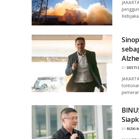
JAKARTA
pengguna
Kebijakan
Sinop
seba
Alzh
BY
DESTI 
JAKARTA,
tontona
pemeran 
BINUS
Siapk
BY
RIZKI 