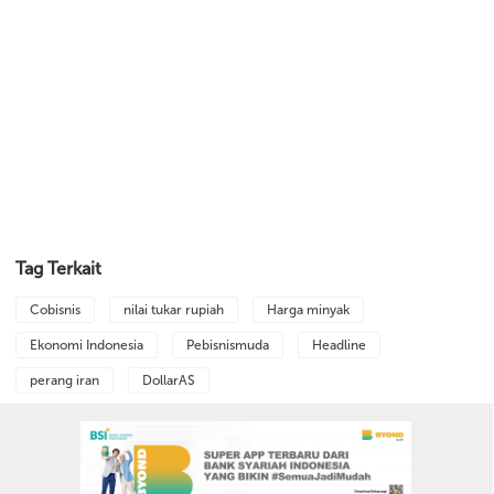
Tag Terkait
Cobisnis
nilai tukar rupiah
Harga minyak
Ekonomi Indonesia
Pebisnismuda
Headline
perang iran
DollarAS