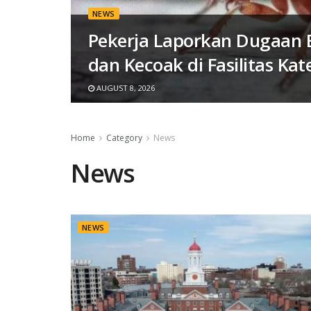
NEWS
Pekerja Laporkan Dugaan B
dan Kecoak di Fasilitas Ka
AUGUST 8, 2026
Home
Category
News
News
NEWS