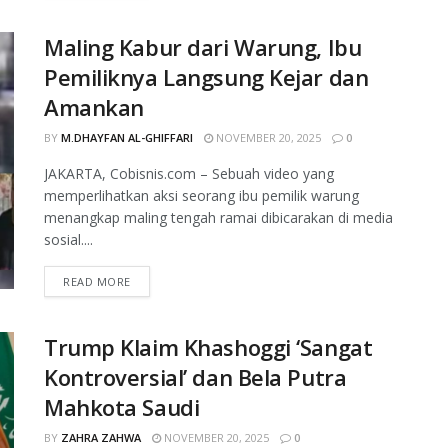
Maling Kabur dari Warung, Ibu
Pemiliknya Langsung Kejar dan
Amankan
BY
M.DHAYFAN AL-GHIFFARI
NOVEMBER 20, 2025
0
JAKARTA, Cobisnis.com – Sebuah video yang
memperlihatkan aksi seorang ibu pemilik warung
menangkap maling tengah ramai dibicarakan di media
sosial....
READ MORE
Trump Klaim Khashoggi ‘Sangat
Kontroversial’ dan Bela Putra
Mahkota Saudi
BY
ZAHRA ZAHWA
NOVEMBER 20, 2025
0