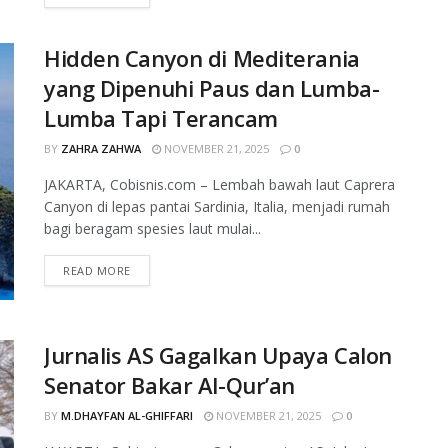
Hidden Canyon di Mediterania
yang Dipenuhi Paus dan Lumba-
Lumba Tapi Terancam
BY
ZAHRA ZAHWA
NOVEMBER 21, 2025
0
JAKARTA, Cobisnis.com – Lembah bawah laut Caprera
Canyon di lepas pantai Sardinia, Italia, menjadi rumah
bagi beragam spesies laut mulai...
READ MORE
Jurnalis AS Gagalkan Upaya Calon
Senator Bakar Al-Qur’an
BY
M.DHAYFAN AL-GHIFFARI
NOVEMBER 21, 2025
0