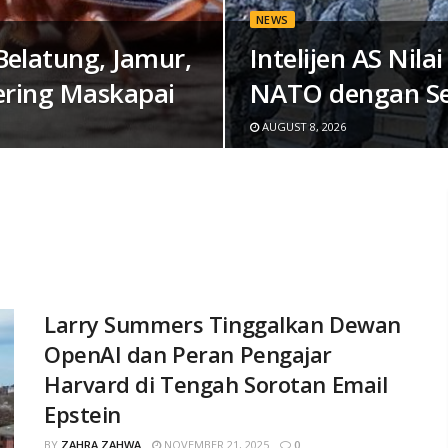
NEWS
elatung, Jamur,
Intelijen AS Nil
tering Maskapai
NATO dengan Se
AUGUST 8, 2026
Larry Summers Tinggalkan Dewan
OpenAI dan Peran Pengajar
Harvard di Tengah Sorotan Email
Epstein
BY
ZAHRA ZAHWA
NOVEMBER 21, 2025
0