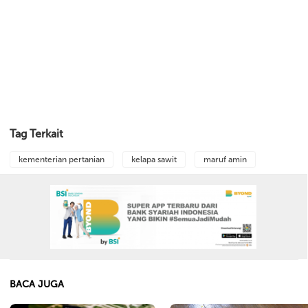
Tag Terkait
kementerian pertanian
kelapa sawit
maruf amin
BACA JUGA