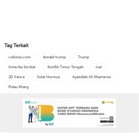
Tag Terkait
cobisnis.com
donald trump
Trump
Amerika Serikat
Konflik Timur Tengah
iran
JD Vance
Selat Hormuz
Ayatollah Ali Khamenei
Pulau Kharg