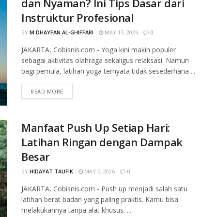
dan Nyaman? Ini Tips Dasar dari
Instruktur Profesional
BY
M.DHAYFAN AL-GHIFFARI
MAY 13, 2026
0
JAKARTA, Cobisnis.com - Yoga kini makin populer
sebagai aktivitas olahraga sekaligus relaksasi. Namun
bagi pemula, latihan yoga ternyata tidak sesederhana ...
READ MORE
Manfaat Push Up Setiap Hari:
Latihan Ringan dengan Dampak
Besar
BY
HIDAYAT TAUFIK
MAY 5, 2026
0
JAKARTA, Cobisnis.com - Push up menjadi salah satu
latihan berat badan yang paling praktis. Kamu bisa
melakukannya tanpa alat khusus. ...