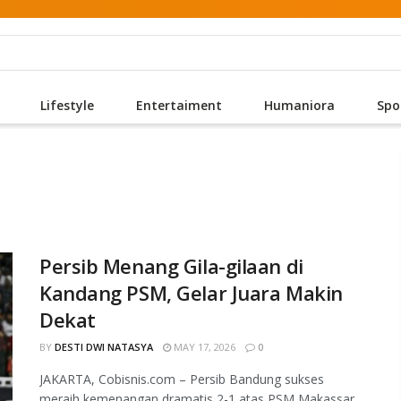
Lifestyle
Entertaiment
Humaniora
Spo
Persib Menang Gila-gilaan di
Kandang PSM, Gelar Juara Makin
Dekat
BY
DESTI DWI NATASYA
MAY 17, 2026
0
JAKARTA, Cobisnis.com – Persib Bandung sukses
meraih kemenangan dramatis 2-1 atas PSM Makassar