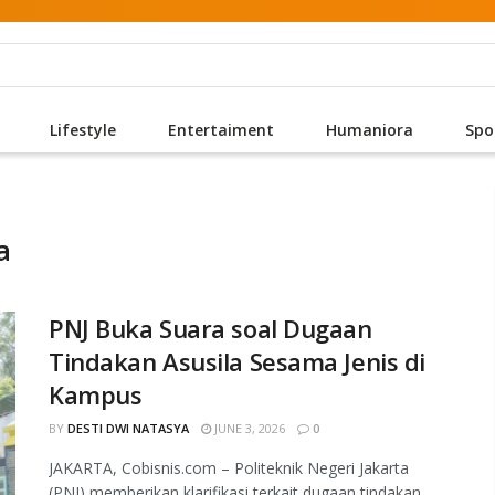
Lifestyle
Entertaiment
Humaniora
Spo
a
PNJ Buka Suara soal Dugaan
Tindakan Asusila Sesama Jenis di
Kampus
BY
DESTI DWI NATASYA
JUNE 3, 2026
0
JAKARTA, Cobisnis.com – Politeknik Negeri Jakarta
(PNJ) memberikan klarifikasi terkait dugaan tindakan