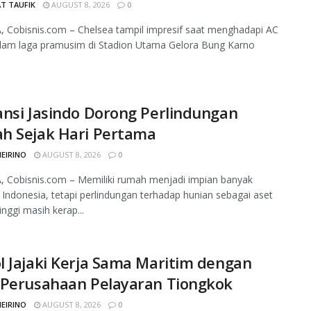
T TAUFIK
AUGUST 8, 2026
0
 Cobisnis.com – Chelsea tampil impresif saat menghadapi AC
alam laga pramusim di Stadion Utama Gelora Bung Karno
nsi Jasindo Dorong Perlindungan
h Sejak Hari Pertama
MEIRINO
AUGUST 8, 2026
0
 Cobisnis.com – Memiliki rumah menjadi impian banyak
 Indonesia, tetapi perlindungan terhadap hunian sebagai aset
tinggi masih kerap...
 Jajaki Kerja Sama Maritim dengan
 Perusahaan Pelayaran Tiongkok
MEIRINO
AUGUST 8, 2026
0