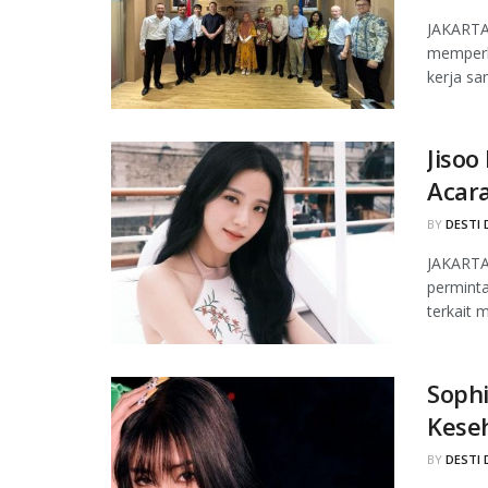
JAKARTA,
memperlu
kerja sa
Jisoo
Acara
BY
DESTI 
JAKARTA
permint
terkait 
Sophi
Kese
BY
DESTI 