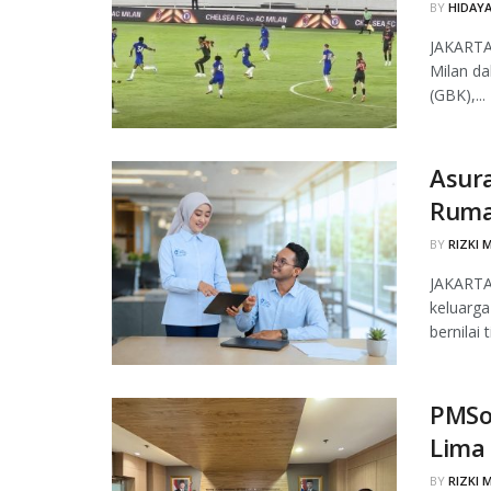
BY
HIDAYA
JAKARTA,
Milan d
(GBK),...
Asura
Ruma
BY
RIZKI 
JAKARTA,
keluarga
bernilai 
PMSol
Lima
BY
RIZKI 