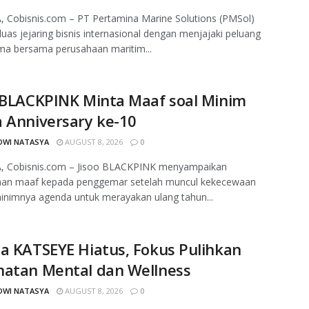
 Cobisnis.com – PT Pertamina Marine Solutions (PMSol)
as jejaring bisnis internasional dengan menjajaki peluang
ma bersama perusahaan maritim...
 BLACKPINK Minta Maaf soal Minim
 Anniversary ke-10
DWI NATASYA
AUGUST 8, 2026
0
, Cobisnis.com – Jisoo BLACKPINK menyampaikan
aan maaf kepada penggemar setelah muncul kekecewaan
minimnya agenda untuk merayakan ulang tahun...
a KATSEYE Hiatus, Fokus Pulihkan
hatan Mental dan Wellness
DWI NATASYA
AUGUST 8, 2026
0