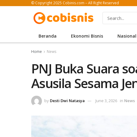
© Copyright 2025 Cobinis.com – All Right Reserved
Beranda
Ekonomi Bisnis
Nasional
Home
News
PNJ Buka Suara so
Asusila Sesama Je
by
Desti Dwi Natasya
June 3, 2026
in
News