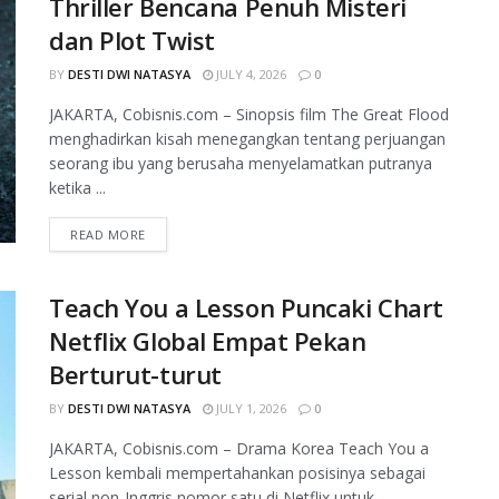
Thriller Bencana Penuh Misteri
dan Plot Twist
BY
DESTI DWI NATASYA
JULY 4, 2026
0
JAKARTA, Cobisnis.com – Sinopsis film The Great Flood
menghadirkan kisah menegangkan tentang perjuangan
seorang ibu yang berusaha menyelamatkan putranya
ketika ...
READ MORE
Teach You a Lesson Puncaki Chart
Netflix Global Empat Pekan
Berturut-turut
BY
DESTI DWI NATASYA
JULY 1, 2026
0
JAKARTA, Cobisnis.com – Drama Korea Teach You a
Lesson kembali mempertahankan posisinya sebagai
serial non-Inggris nomor satu di Netflix untuk ...