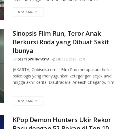
READ MORE
Sinopsis Film Run, Teror Anak
Berkursi Roda yang Dibuat Sakit
Ibunya
BY
DESTI DWI NATASYA
JUNE 27, 2026
0
JAKARTA, Cobisnis.com – Film Run merupakan thriller
psikologis yang menyuguhkan ketegangan sejak awal
hingga akhir cerita. Disutradarai Aneesh Chaganty, film
...
READ MORE
KPop Demon Hunters Ukir Rekor
Baru dengan 52 Pekan di Top 10