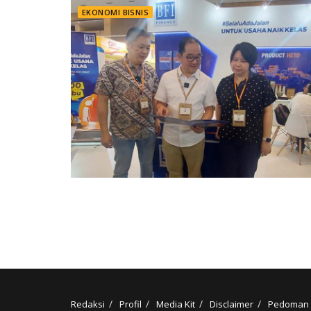
EKONOMI BISNIS
Redaksi
Profil
Media Kit
Disclaimer
Pedoman 