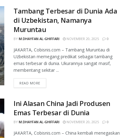
Tambang Terbesar di Dunia Ada
di Uzbekistan, Namanya
Muruntau
BY
M.DHAYFAN AL-GHIFFARI
NOVEMBER 20, 2025
0
JAKARTA, Cobisnis.com – Tambang Muruntau di
Uzbekistan memegang predikat sebagai tambang
emas terbesar di dunia. Ukurannya sangat masif,
membentang sekitar ...
READ MORE
Ini Alasan China Jadi Produsen
Emas Terbesar di Dunia
BY
M.DHAYFAN AL-GHIFFARI
NOVEMBER 20, 2025
0
JAKARTA, Cobisnis.com – China kembali menegaskan