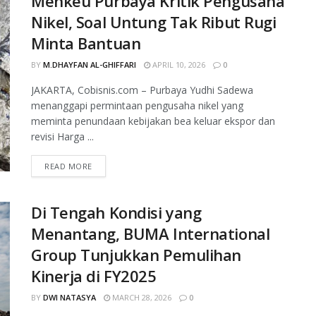
Menkeu Purbaya Kritik Pengusaha
Nikel, Soal Untung Tak Ribut Rugi
Minta Bantuan
BY
M.DHAYFAN AL-GHIFFARI
APRIL 10, 2026
0
JAKARTA, Cobisnis.com – Purbaya Yudhi Sadewa
menanggapi permintaan pengusaha nikel yang
meminta penundaan kebijakan bea keluar ekspor dan
revisi Harga ...
READ MORE
Di Tengah Kondisi yang
Menantang, BUMA International
Group Tunjukkan Pemulihan
Kinerja di FY2025
BY
DWI NATASYA
MARCH 28, 2026
0