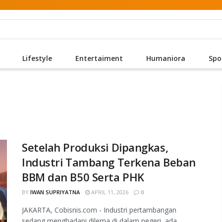
Lifestyle
Entertaiment
Humaniora
Spo
Setelah Produksi Dipangkas,
Industri Tambang Terkena Beban
BBM dan B50 Serta PHK
BY
IWAN SUPRIYATNA
APRIL 11, 2026
0
JAKARTA, Cobisnis.com - Industri pertambangan
sedang menghadapi dilema di dalam negeri, ada