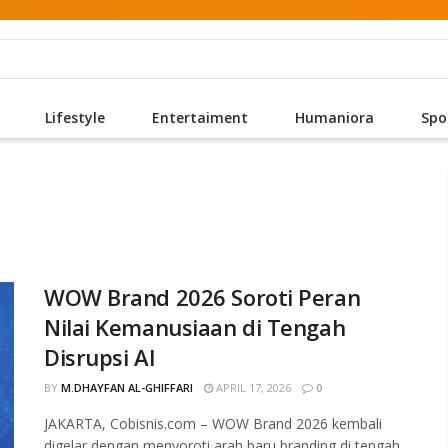
Lifestyle
Entertaiment
Humaniora
Spo
WOW Brand 2026 Soroti Peran
Nilai Kemanusiaan di Tengah
Disrupsi AI
BY
M.DHAYFAN AL-GHIFFARI
APRIL 17, 2026
0
JAKARTA, Cobisnis.com – WOW Brand 2026 kembali
digelar dengan menyoroti arah baru branding di tengah