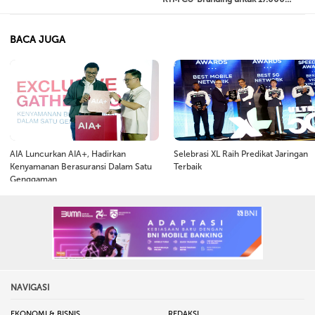
Mahasiswa Baru Universitas
Diponegoro
BACA JUGA
AIA Luncurkan AIA+, Hadirkan
Selebrasi XL Raih Predikat Jaringan
Kenyamanan Berasuransi Dalam Satu
Terbaik
Genggaman
NAVIGASI
EKONOMI & BISNIS
REDAKSI