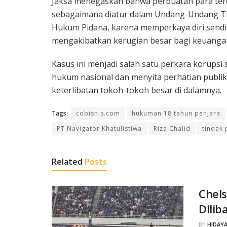
Jaksa menegaskan bahwa perbuatan para ter
sebagaimana diatur dalam Undang-Undang Ti
Hukum Pidana, karena memperkaya diri sendi
mengakibatkan kerugian besar bagi keuanga
Kasus ini menjadi salah satu perkara korupsi
hukum nasional dan menyita perhatian publik
keterlibatan tokoh-tokoh besar di dalamnya.
Tags:
cobisnis.com
hukuman 18 tahun penjara
PT Navigator Khatulistiwa
Riza Chalid
tindak 
Related
Posts
Chels
Dilib
BY
HIDAYA