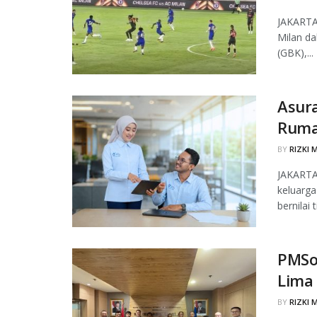
JAKARTA,
Milan d
(GBK),...
Asura
Ruma
BY
RIZKI 
JAKARTA,
keluarga
bernilai 
PMSol
Lima
BY
RIZKI 