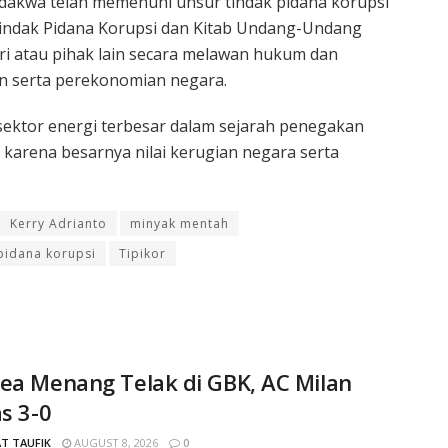
dakwa telah memenuhi unsur tindak pidana korupsi
ndak Pidana Korupsi dan Kitab Undang-Undang
ri atau pihak lain secara melawan hukum dan
n serta perekonomian negara.
 sektor energi terbesar dalam sejarah penegakan
 karena besarnya nilai kerugian negara serta
Kerry Adrianto
minyak mentah
pidana korupsi
Tipikor
ea Menang Telak di GBK, AC Milan
as 3-0
T TAUFIK
AUGUST 8, 2026
0