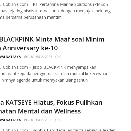
 Cobisnis.com – PT Pertamina Marine Solutions (PMSol)
as jejaring bisnis internasional dengan menjajaki peluang
ma bersama perusahaan maritim...
 BLACKPINK Minta Maaf soal Minim
 Anniversary ke-10
DWI NATASYA
AUGUST 8, 2026
0
, Cobisnis.com – Jisoo BLACKPINK menyampaikan
aan maaf kepada penggemar setelah muncul kekecewaan
minimnya agenda untuk merayakan ulang tahun...
a KATSEYE Hiatus, Fokus Pulihkan
hatan Mental dan Wellness
DWI NATASYA
AUGUST 8, 2026
0
 Cobisnis.com – Sophia Laforteza, anggota sekaligus leader