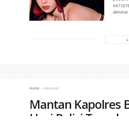
KATSEYE
aktivita
Home
Nasional
Mantan Kapolres 
Usai Polisi Temuka