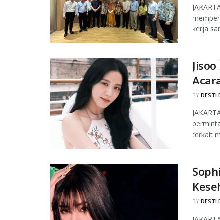
JAKARTA,
memperlu
kerja sa
Jisoo
Acara
BY
DESTI 
JAKARTA
permint
terkait 
Sophi
Kese
BY
DESTI 
JAKARTA,