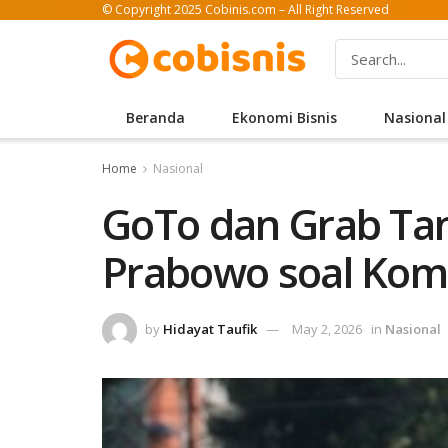
© Copyright 2025 Cobinis.com – All Right Reserved
Beranda
Ekonomi Bisnis
Nasional
Home
Nasional
GoTo dan Grab Ta
Prabowo soal Komi
by
Hidayat Taufik
May 2, 2026
in
Nasional