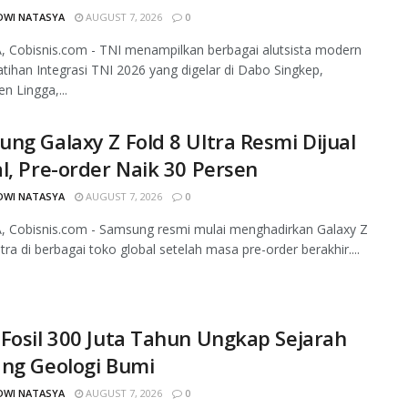
DWI NATASYA
AUGUST 7, 2026
0
 Cobisnis.com - TNI menampilkan berbagai alutsista modern
tihan Integrasi TNI 2026 yang digelar di Dabo Singkep,
n Lingga,...
ng Galaxy Z Fold 8 Ultra Resmi Dijual
l, Pre-order Naik 30 Persen
DWI NATASYA
AUGUST 7, 2026
0
, Cobisnis.com - Samsung resmi mulai menghadirkan Galaxy Z
ltra di berbagai toko global setelah masa pre-order berakhir....
Fosil 300 Juta Tahun Ungkap Sejarah
ang Geologi Bumi
DWI NATASYA
AUGUST 7, 2026
0