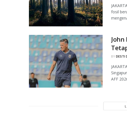
JAKARTA,
fosil be
mengenai
John
Teta
BY
DESTI 
JAKARTA
Singapur
AFF 2026