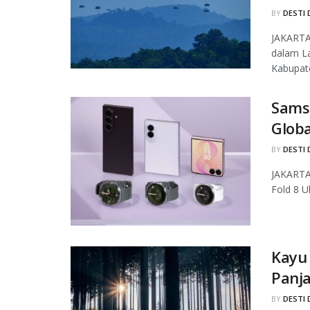
BY
DESTI 
JAKARTA,
dalam La
Kabupate
Samsu
Globa
BY
DESTI 
JAKARTA
Fold 8 U
Kayu 
Panj
BY
DESTI 