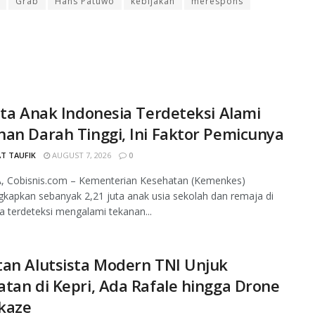
Grab
Hans Patuwo
kebijakan
merespons
uta Anak Indonesia Terdeteksi Alami
an Darah Tinggi, Ini Faktor Pemicunya
T TAUFIK
AUGUST 7, 2026
0
, Cobisnis.com – Kementerian Kesehatan (Kemenkes)
apkan sebanyak 2,21 juta anak usia sekolah dan remaja di
a terdeteksi mengalami tekanan...
an Alutsista Modern TNI Unjuk
tan di Kepri, Ada Rafale hingga Drone
kaze