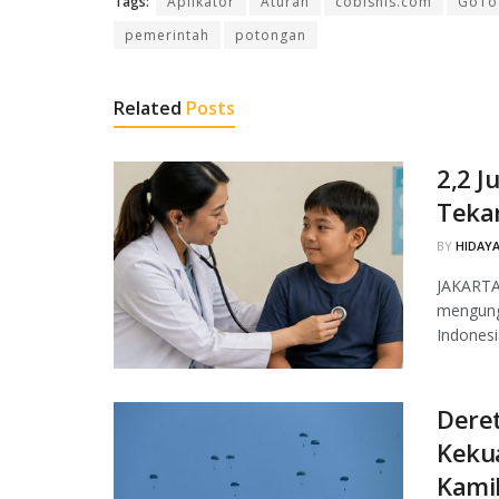
Tags:
Aplikator
Aturan
cobisnis.com
GoTo
pemerintah
potongan
Related
Posts
2,2 J
Tekan
BY
HIDAYA
JAKARTA
mengungk
Indonesi
Deret
Kekua
Kami