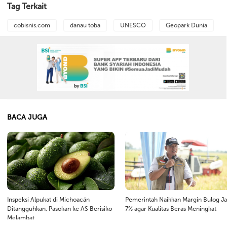
Tag Terkait
cobisnis.com
danau toba
UNESCO
Geopark Dunia
BACA JUGA
Inspeksi Alpukat di Michoacán
Pemerintah Naikkan Margin Bulog Ja
Ditangguhkan, Pasokan ke AS Berisiko
7% agar Kualitas Beras Meningkat
Melambat