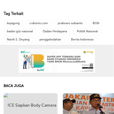
Tag Terkait
kejagung
cobisnis.com
prabowo subianto
BGN
badan gizi nasional
Dadan Hindayana
Politik Nasional
Nanik S. Deyang
penggeledahan
Berita Indonesia
BACA JUGA