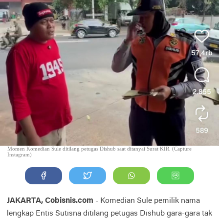
Momen Komedian Sule ditilang petugas Dishub saat ditanyai Surat KIR. (Capture
Instagram)
JAKARTA, Cobisnis.com
- Komedian
Sule
pemilik
nama
lengkap
Entis
Sutisna
ditilang
petugas
Dishub
gara-gara
tak