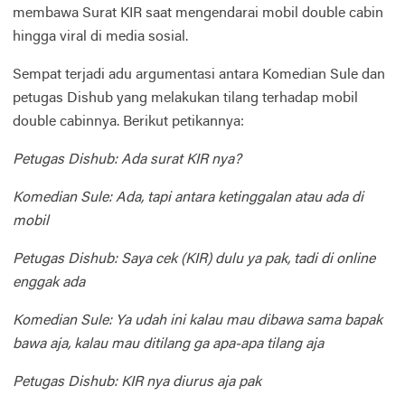
membawa
Surat KIR
saat
mengendarai
mobil
double cabin
hingga viral di media sosial.
Sempat
terjadi
adu
argumentasi
antara
Komedian
Sule
dan
petugas
Dishub
yang
melakukan
tilang
terhadap
mobil
double
cabinnya
.
Berikut
petikannya
:
Petugas
Dishub
: Ada
surat
KIR
nya
?
Komedian
Sule
: Ada,
tapi
antara
ketinggalan
atau
ada
di
mobil
Petugas
Dishub
: Saya
cek
(KIR)
dulu
ya
pak
,
tadi
di online
enggak
ada
Komedian
Sule
: Ya
udah
ini
kalau
mau
dibawa
sama
bapak
bawa
aja
,
kalau
mau
ditilang
ga
apa-apa
tilang
aja
Petugas
Dishub
: KIR
nya
diurus
aja
pak