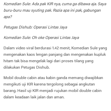
Komedian
Sule
: Ada
pak
KIR
nya
,
cuma
ga
dibawa
aja
. Saya
buru-buru
mau
syuting
pak.
Razia
apa
ini
pak
,
gabungan
apa
?
Petugas
Dishub
:
Operasi
Lintas Jaya
Komedian
Sule
: Oh
oke
Operasi
Lintas Jaya
Dalam
video viral
berdurasi
1.42
menit
, Komedian
Sule
yang
mengenakan
kaos
lengan
panjang
dan
mengenakan
kupluk
hitam
tak
bisa
mengelak
lagi
dari
proses
tilang
yang
dilakukan
Petugas
Dishub
.
Mobil double cabin
atau
kabin
ganda
memang
diwajibkan
mengikuti
uji KIR
karena
tergolong
sebagai
angkutan
barang
. Hasil uji KIR
menjadi
rujukan
mobil
double cabin
dalam
keadaan
laik
jalan
dan
aman
.