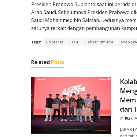
Presiden Prabowo Subianto saat ini berada di
Arab Saudi. Sebelumnya Presiden Prabowo di
Saudi Mohammed bin Salman. Keduanya membi
satunya terkait dengan pembangunan kampun
Tags:
Cobisnis
Haji
Pebisnismuda
prabowo
Related
Posts
Kolab
Meng
Memp
dan T
BY
RIZKI 
JAKARTA,
dengan m