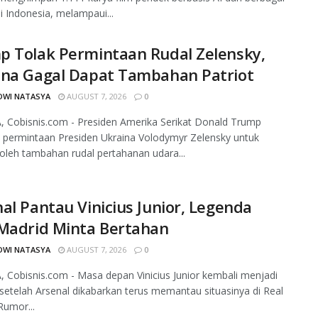
i Indonesia, melampaui...
p Tolak Permintaan Rudal Zelensky,
ina Gagal Dapat Tambahan Patriot
DWI NATASYA
AUGUST 7, 2026
0
 Cobisnis.com - Presiden Amerika Serikat Donald Trump
 permintaan Presiden Ukraina Volodymyr Zelensky untuk
leh tambahan rudal pertahanan udara...
al Pantau Vinicius Junior, Legenda
 Madrid Minta Bertahan
DWI NATASYA
AUGUST 7, 2026
0
 Cobisnis.com - Masa depan Vinicius Junior kembali menjadi
setelah Arsenal dikabarkan terus memantau situasinya di Real
Rumor...