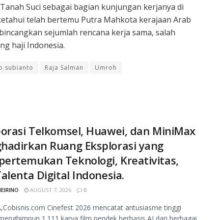
 Tanah Suci sebagai bagian kunjungan kerjanya di
ketahui telah bertemu Putra Mahkota kerajaan Arab
ncangkan sejumlah rencana kerja sama, salah
g haji Indonesia.
 subianto
Raja Salman
Umroh
orasi Telkomsel, Huawei, dan MiniMax
hadirkan Ruang Eksplorasi yang
ertemukan Teknologi, Kreativitas,
alenta Digital Indonesia.
MEIRINO
AUGUST 7, 2026
0
Cobisnis.com Cinefest 2026 mencatat antusiasme tinggi
enghimpun 1.111 karya film pendek berbasis AI dari berbagai