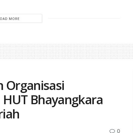
LOAD MORE
n Organisasi
e HUT Bhayangkara
riah
0