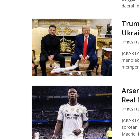
daerah d
Trum
Ukra
BY
DESTI 
JAKARTA,
menolak
mempero
Arsen
Real
BY
DESTI 
JAKARTA,
sorotan 
Madrid. 