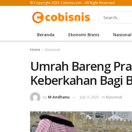
© Copyright 2025 Cobinis.com – All Right Reserved
Beranda
Ekonomi Bisnis
Nasional
Home
Nasional
Umrah Bareng Pr
Keberkahan Bagi B
by
M Andhanu
July 3, 2025
in
Nasional