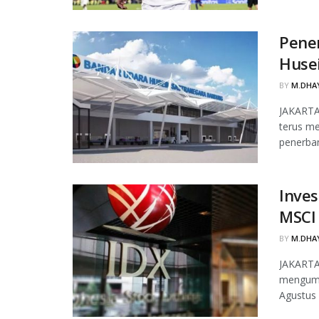
Pene
Husei
BY
M.DHAY
JAKARTA
terus m
penerba
Inves
MSCI 
BY
M.DHAY
JAKARTA,
mengumu
Agustus 