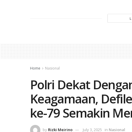
Home
Nasional
Polri Dekat Denga
Keagamaan, Defil
ke-79 Semakin Me
by
Rizki Meirino
July 3, 2025
in
Nasional