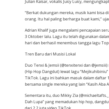
Julian Kaisar, vokalis Juicy Luicy, mengungk
“Berkat dukungan mereka, musik kami bisa dik
orang. Itu hal paling berharga buat kami,” uja
Adrian Khalif juga mengalami pencapaian seru
3 Oktober lalu. Lagu itu telah digunakan dala
hari dan berhasil menembus tangga lagu Top 
Tren Baru dari Musisi Lokal
Duo Tenxi & Jemsii (@tenxitenxi dan @jemsii
(Hip Hop Dangdut) lewat lagu “Mejikuhibiniu” 
TikTok. Lagu ini bahkan masuk dalam daftar 
bersama single mereka yang lain “Kasih Aba Ab
Sementara itu, duo Mikky Zia (@michaeltafts.
Dah Lupa” yang memadukan hip hop, dangdut, 
dari 2,2 juta video TikTok.