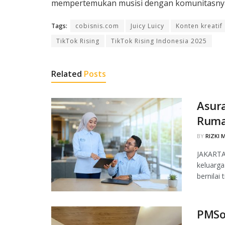
mempertemukan musisi dengan komunitasnya
Tags:
cobisnis.com
Juicy Luicy
Konten kreatif
TikTok Rising
TikTok Rising Indonesia 2025
Related
Posts
Asura
Ruma
BY
RIZKI 
JAKARTA,
keluarga
bernilai 
PMSol