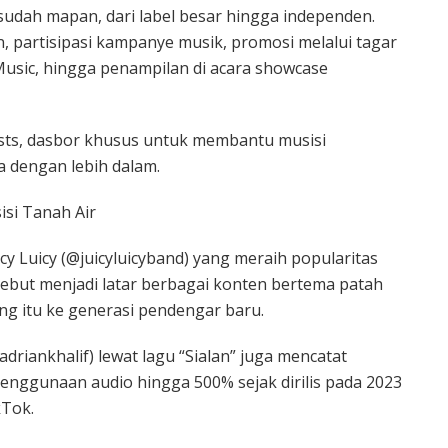
udah mapan, dari label besar hingga independen.
 partisipasi kampanye musik, promosi melalui tagar
sic, hingga penampilan di acara showcase
sts, dasbor khusus untuk membantu musisi
 dengan lebih dalam.
si Tanah Air
cy Luicy (@juicyluicyband) yang meraih popularitas
rsebut menjadi latar berbagai konten bertema patah
g itu ke generasi pendengar baru.
adriankhalif) lewat lagu “Sialan” juga mencatat
nggunaan audio hingga 500% sejak dirilis pada 2023
kTok.