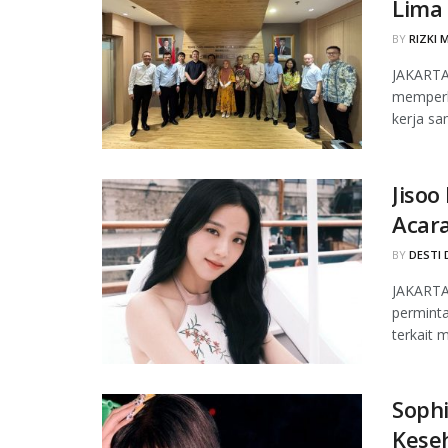
Lima
BY
RIZKI 
JAKARTA,
memperlu
kerja sa
Jisoo
Acara
BY
DESTI 
JAKARTA
permint
terkait 
Sophi
Kese