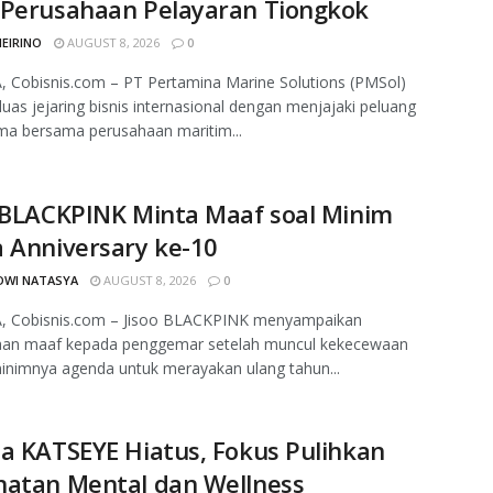
 Perusahaan Pelayaran Tiongkok
MEIRINO
AUGUST 8, 2026
0
 Cobisnis.com – PT Pertamina Marine Solutions (PMSol)
as jejaring bisnis internasional dengan menjajaki peluang
ma bersama perusahaan maritim...
 BLACKPINK Minta Maaf soal Minim
 Anniversary ke-10
DWI NATASYA
AUGUST 8, 2026
0
, Cobisnis.com – Jisoo BLACKPINK menyampaikan
aan maaf kepada penggemar setelah muncul kekecewaan
minimnya agenda untuk merayakan ulang tahun...
a KATSEYE Hiatus, Fokus Pulihkan
hatan Mental dan Wellness