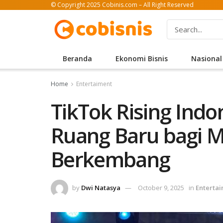
© Copyright 2025 Cobinis.com – All Right Reserved
Beranda
Ekonomi Bisnis
Nasional
Home
Entertaiment
TikTok Rising Indo
Ruang Baru bagi M
Berkembang
by
Dwi Natasya
October 9, 2025
in
Enterta