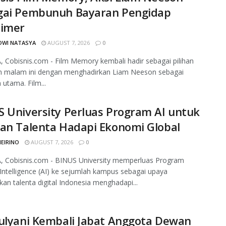
gai Pembunuh Bayaran Pengidap
eimer
DWI NATASYA
AUGUST 7, 2026
0
 Cobisnis.com - Film Memory kembali hadir sebagai pilihan
n malam ini dengan menghadirkan Liam Neeson sebagai
utama. Film...
 University Perluas Program AI untuk
an Talenta Hadapi Ekonomi Global
MEIRINO
AUGUST 7, 2026
0
, Cobisnis.com - BINUS University memperluas Program
al Intelligence (AI) ke sejumlah kampus sebagai upaya
an talenta digital Indonesia menghadapi...
ulyani Kembali Jabat Anggota Dewan