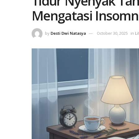
Tidur Nyenyak Tanp
Mengatasi Insomni
by
Desti Dwi Natasya
October 30, 2025
in
Li