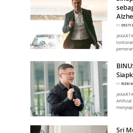
seba
Alzh
BY
DESTI 
JAKARTA,
tontona
pemeran 
BINUS
Siapk
BY
RIZKI 
JAKARTA
Artifici
menyiapk
Sri M