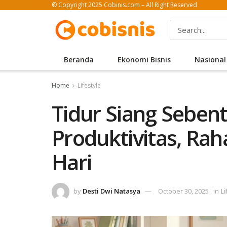
© Copyright 2025 Cobinis.com – All Right Reserved
Beranda
Ekonomi Bisnis
Nasional
Home
Lifestyle
Tidur Siang Seben
Produktivitas, Rah
Hari
by
Desti Dwi Natasya
October 30, 2025
in
Li