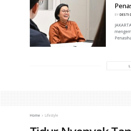
Pena
BY
DESTI 
JAKARTA,
mengemb
Penasiha
Home
Lifestyle