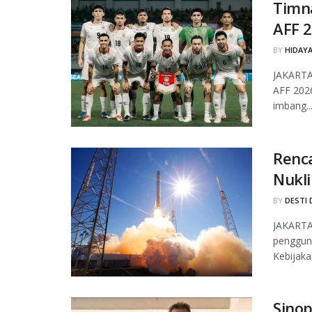
Timna
AFF 2
BY
HIDAYA
JAKARTA,
AFF 2026
imbang..
Renc
Nukli
BY
DESTI 
JAKARTA
pengguna
Kebijakan
Sinop