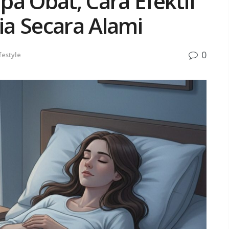
a Obat, Cara Efektif
a Secara Alami
0
festyle