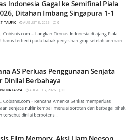
s Indonesia Gagal ke Semifinal Piala
026, Ditahan Imbang Singapura 1-1
T TAUFIK
AUGUST 8, 2026
0
 Cobisnis.com – Langkah Timnas Indonesia di ajang Piala
 harus terhenti pada babak penyisihan grup setelah bermain
.
ana AS Perluas Penggunaan Senjata
r Dinilai Berbahaya
DWI NATASYA
AUGUST 7, 2026
0
, Cobisnis.com - Rencana Amerika Serikat memperluas
an senjata nuklir kembali menuai sorotan dari berbagai pihak.
 tersebut dinilai berpotensi...
sis Film Memory, Aksi Liam Neeson