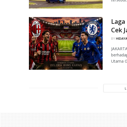
Laga 
Cek J
BY
HIDAYA
JAKARTA,
berhada
Utama Ge