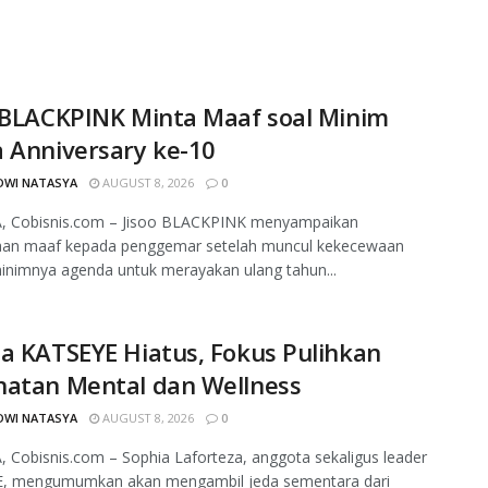
 BLACKPINK Minta Maaf soal Minim
 Anniversary ke-10
DWI NATASYA
AUGUST 8, 2026
0
, Cobisnis.com – Jisoo BLACKPINK menyampaikan
aan maaf kepada penggemar setelah muncul kekecewaan
minimnya agenda untuk merayakan ulang tahun...
a KATSEYE Hiatus, Fokus Pulihkan
hatan Mental dan Wellness
DWI NATASYA
AUGUST 8, 2026
0
 Cobisnis.com – Sophia Laforteza, anggota sekaligus leader
, mengumumkan akan mengambil jeda sementara dari