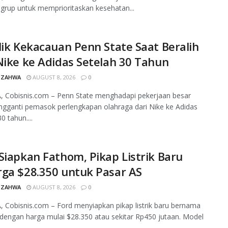
s grup untuk memprioritaskan kesehatan...
lik Kekacauan Penn State Saat Beralih
Nike ke Adidas Setelah 30 Tahun
 ZAHWA
AUGUST 8, 2026
0
, Cobisnis.com – Penn State menghadapi pekerjaan besar
gganti pemasok perlengkapan olahraga dari Nike ke Adidas
0 tahun....
Siapkan Fathom, Pikap Listrik Baru
ga $28.350 untuk Pasar AS
 ZAHWA
AUGUST 8, 2026
0
 Cobisnis.com – Ford menyiapkan pikap listrik baru bernama
engan harga mulai $28.350 atau sekitar Rp450 jutaan. Model
..