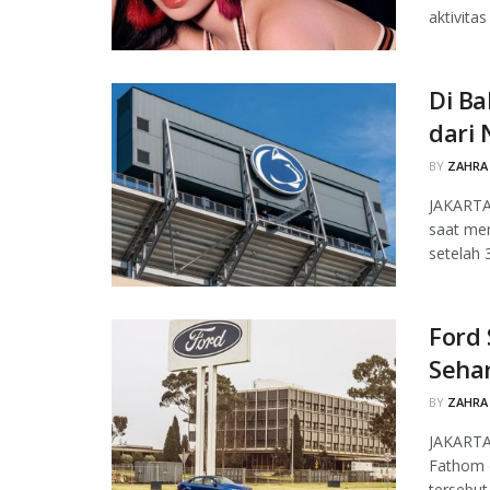
aktivita
Di Ba
dari 
BY
ZAHRA
JAKARTA
saat men
setelah 3
Ford 
Sehar
BY
ZAHRA
JAKARTA,
Fathom d
tersebut.