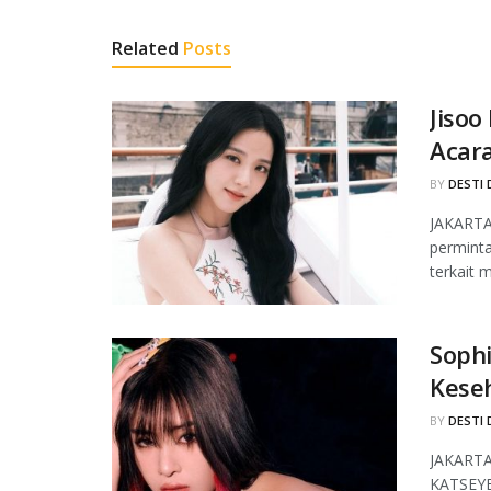
Related
Posts
Jisoo
Acara
BY
DESTI 
JAKARTA
permint
terkait 
Sophi
Kese
BY
DESTI 
JAKARTA,
KATSEYE