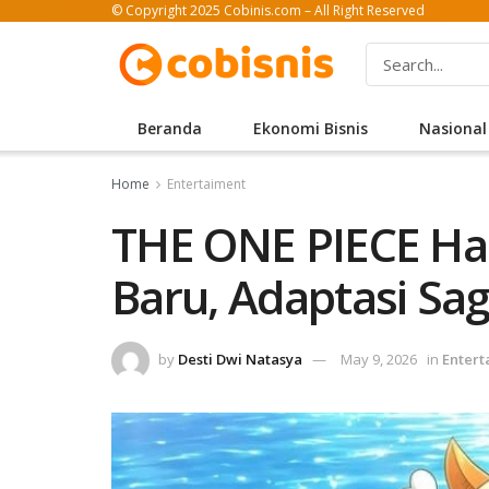
© Copyright 2025 Cobinis.com – All Right Reserved
Beranda
Ekonomi Bisnis
Nasional
Home
Entertaiment
THE ONE PIECE Had
Baru, Adaptasi Sag
by
Desti Dwi Natasya
May 9, 2026
in
Entert