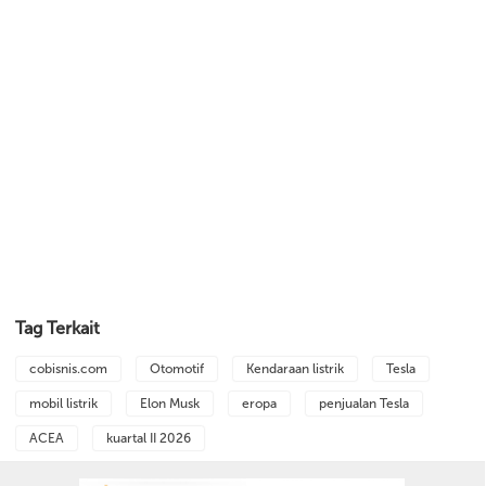
Tag Terkait
cobisnis.com
Otomotif
Kendaraan listrik
Tesla
mobil listrik
Elon Musk
eropa
penjualan Tesla
ACEA
kuartal II 2026