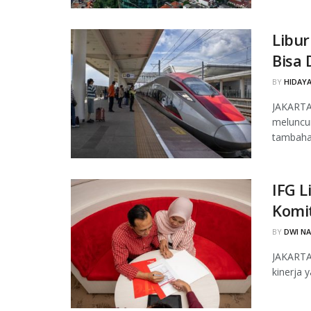
Libu
Bisa 
BY
HIDAYA
JAKARTA,
meluncu
tambaha
IFG L
Komi
BY
DWI N
JAKARTA,
kinerja y