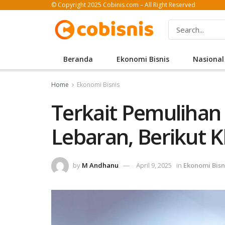
© Copyright 2025 Cobinis.com – All Right Reserved
Beranda
Ekonomi Bisnis
Nasional
Home
Ekonomi Bisnis
Terkait Pemulihan
Lebaran, Berikut K
by
M Andhanu
April 9, 2025
in
Ekonomi Bisn