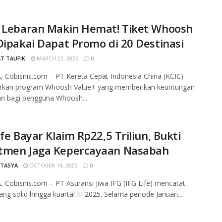
r Lebaran Makin Hemat! Tiket Whoosh
Dipakai Dapat Promo di 20 Destinasi
T TAUFIK
MARCH 22, 2026
0
 Cobisnis.com – PT Kereta Cepat Indonesia China (KCIC)
rkan program Whoosh Value+ yang memberikan keuntungan
n bagi pengguna Whoosh...
ife Bayar Klaim Rp22,5 Triliun, Bukti
tmen Jaga Kepercayaan Nasabah
ATASYA
OCTOBER 14, 2025
0
 Cobisnis.com – PT Asuransi Jiwa IFG (IFG Life) mencatat
ang solid hingga kuartal III 2025. Selama periode Januari...