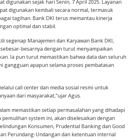
t digunakan sejak hari Senin, 7 April 2025. Layanan
pat digunakan kembali secara normal, termasuk
agai tagihan. Bank DKI terus memantau kinerja
gan optimal dan stabil.
kili segenap Manajemen dan Karyawan Bank DKI,
sebesar-besarnya dengan turut menyampaikan
ikan. Ia pun turut memastikan bahwa data dan seluruh
ami gangguan apapun selama proses pembatasan
alui call center dan media sosial resmi untuk
nyaan dari masyarakat,”ujar Agus.
lam memastikan setiap permasalahan yang dihadapi
 pemulihan system ini, akan diselesaikan dengan
Pelindungan Konsumen, Prudential Banking dan Good
ran Perundang-Undangan dan ketentuan internal