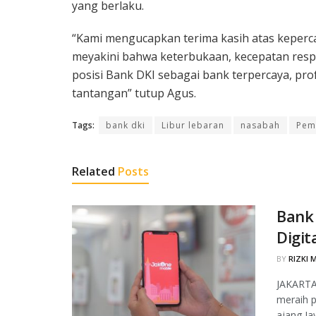
yang berlaku.
“Kami mengucapkan terima kasih atas keperca
meyakini bahwa keterbukaan, kecepatan res
posisi Bank DKI sebagai bank terpercaya, pro
tantangan” tutup Agus.
Tags:
bank dki
Libur lebaran
nasabah
Pem
Related
Posts
Bank 
Digit
BY
RIZKI 
JAKARTA
meraih p
ajang Ja