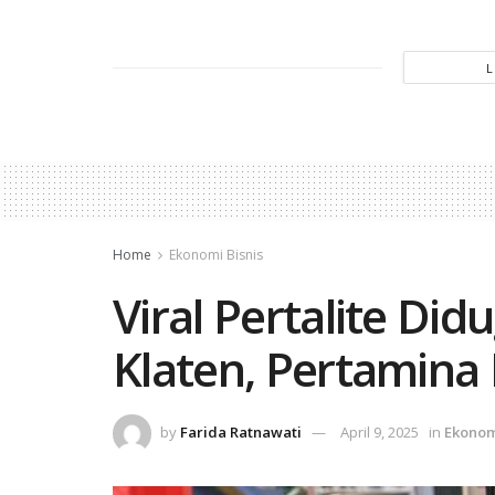
Home
Ekonomi Bisnis
Viral Pertalite Did
Klaten, Pertamina 
by
Farida Ratnawati
April 9, 2025
in
Ekonom