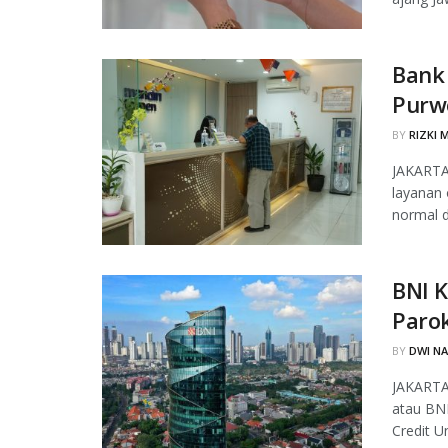
Bank
Purw
BY
RIZKI 
JAKARTA
layanan 
normal di
BNI K
Paro
BY
DWI N
JAKARTA,
atau BN
Credit U