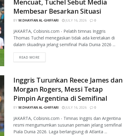
Mencuat, Tuchel Sebut Media
Membesar Besarkan Situasi
BY
M.DHAYFAN AL-GHIFFARI
JULY 16, 2026
0
JAKARTA, Cobisnis.com - Pelatih timnas Inggris
Thomas Tuchel menegaskan tidak ada keretakan di
dalam skuadnya jelang semifinal Piala Dunia 2026 ...
READ MORE
Inggris Turunkan Reece James dan
Morgan Rogers, Messi Tetap
Pimpin Argentina di Semifinal
BY
M.DHAYFAN AL-GHIFFARI
JULY 16, 2026
0
JAKARTA, Cobisnis.com - Timnas Inggris dan Argentina
resmi mengumumkan susunan pemain jelang semifinal
Piala Dunia 2026. Laga berlangsung di Atlanta ...