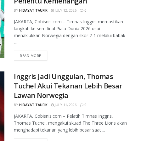
Penentu Kemenangan
BY
HIDAYAT TAUFIK
JULY 12, 2026
0
JAKARTA, Cobisnis.com – Timnas Inggris memastikan
langkah ke semifinal Piala Dunia 2026 usai
menaklukkan Norwegia dengan skor 2-1 melalui babak
...
READ MORE
Inggris Jadi Unggulan, Thomas
Tuchel Akui Tekanan Lebih Besar
Lawan Norwegia
BY
HIDAYAT TAUFIK
JULY 11, 2026
0
JAKARTA, Cobisnis.com – Pelatih Timnas Inggris,
Thomas Tuchel, mengakui skuad The Three Lions akan
menghadapi tekanan yang lebih besar saat ...