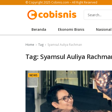
© Copyright 2025 Cobinis.com – All Right Reserved
Beranda
Ekonomi Bisnis
Nasional
Home
Tag
Syamsul Auliya Rachman
Tag: Syamsul Auliya Rachma
NEWS