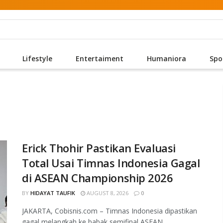
Lifestyle
Entertaiment
Humaniora
Spo
Erick Thohir Pastikan Evaluasi
Total Usai Timnas Indonesia Gagal
di ASEAN Championship 2026
BY
HIDAYAT TAUFIK
AUGUST 8, 2026
0
JAKARTA, Cobisnis.com – Timnas Indonesia dipastikan
gagal melangkah ke babak semifinal ASEAN