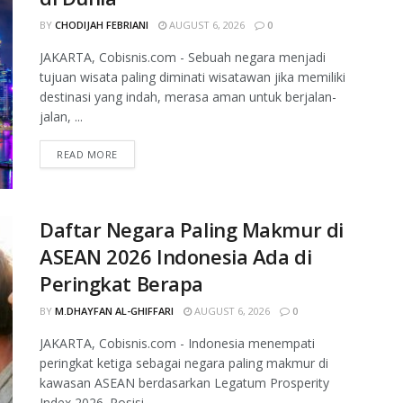
BY
CHODIJAH FEBRIANI
AUGUST 6, 2026
0
JAKARTA, Cobisnis.com - Sebuah negara menjadi
tujuan wisata paling diminati wisatawan jika memiliki
destinasi yang indah, merasa aman untuk berjalan-
jalan, ...
READ MORE
Daftar Negara Paling Makmur di
ASEAN 2026 Indonesia Ada di
Peringkat Berapa
BY
M.DHAYFAN AL-GHIFFARI
AUGUST 6, 2026
0
JAKARTA, Cobisnis.com - Indonesia menempati
peringkat ketiga sebagai negara paling makmur di
kawasan ASEAN berdasarkan Legatum Prosperity
Index 2026. Posisi ...