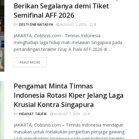
Berikan Segalanya demi Tiket
Semifinal AFF 2026
BY
DESTI DWI NATASYA
AUGUST 7, 2026
0
JAKARTA, Cobisnis.com - Timnas Indonesia
menghadapi laga hidup mati melawan Singapura pada
pertandingan terakhir Grup A Piala AFF 2026 di ...
READ MORE
Pengamat Minta Timnas
Indonesia Rotasi Kiper Jelang Laga
Krusial Kontra Singapura
BY
HIDAYAT TAUFIK
AUGUST 7, 2026
0
JAKARTA, Cobisnis.com – Timnas Indonesia mendapat
masukan untuk melakukan pergantian penjaga gawang
saat menghadapi Singapura pada pertandingan terakhir