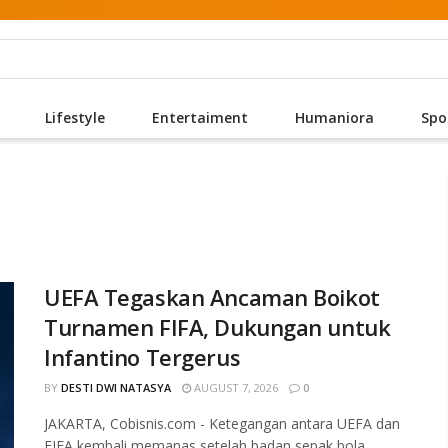
Lifestyle
Entertaiment
Humaniora
Spo
UEFA Tegaskan Ancaman Boikot
Turnamen FIFA, Dukungan untuk
Infantino Tergerus
BY
DESTI DWI NATASYA
AUGUST 7, 2026
0
JAKARTA, Cobisnis.com - Ketegangan antara UEFA dan
FIFA kembali memanas setelah badan sepak bola