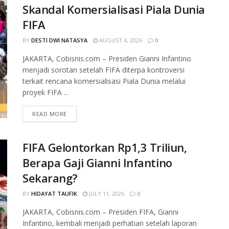
Skandal Komersialisasi Piala Dunia
FIFA
BY
DESTI DWI NATASYA
AUGUST 4, 2026
0
JAKARTA, Cobisnis.com – Presiden Gianni Infantino
menjadi sorotan setelah FIFA diterpa kontroversi
terkait rencana komersialisasi Piala Dunia melalui
proyek FIFA ...
READ MORE
FIFA Gelontorkan Rp1,3 Triliun,
Berapa Gaji Gianni Infantino
Sekarang?
BY
HIDAYAT TAUFIK
JULY 11, 2026
0
JAKARTA, Cobisnis.com – Presiden FIFA, Gianni
Infantino, kembali menjadi perhatian setelah laporan