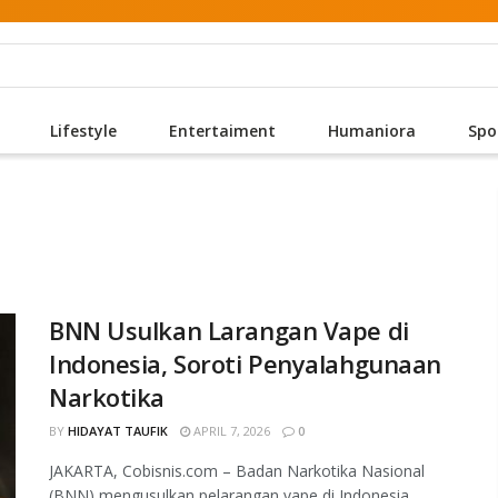
Lifestyle
Entertaiment
Humaniora
Spo
BNN Usulkan Larangan Vape di
Indonesia, Soroti Penyalahgunaan
Narkotika
BY
HIDAYAT TAUFIK
APRIL 7, 2026
0
JAKARTA, Cobisnis.com – Badan Narkotika Nasional
(BNN) mengusulkan pelarangan vape di Indonesia.