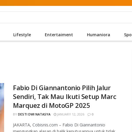
Lifestyle
Entertaiment
Humaniora
Spo
Fabio Di Giannantonio Pilih Jalur
Sendiri, Tak Mau Ikuti Setup Marc
Marquez di MotoGP 2025
BY
DESTI DWI NATASYA
JANUARY 12, 2026
0
JAKARTA, Cobisnis.com – Fabio Di Giannantonio
mengungkap alasan di balik keputusannya untuk tidak