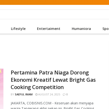
Lifestyle
Entertaiment
Humaniora
Spo
Pertamina Patra Niaga Dorong
Ekonomi Kreatif Lewat Bright Gas
Cooking Competition
BY
SAEFUL IMAM
AUGUST 24, 2025
0
JAKARTA, COBISNIS.COM - Keseruan akan menyapa
warga Tangerang akhir pekan ini. Bright Gas Cooking