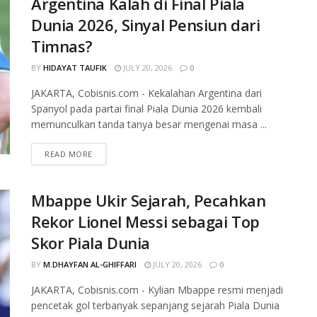
Argentina Kalah di Final Piala
Dunia 2026, Sinyal Pensiun dari
Timnas?
BY
HIDAYAT TAUFIK
JULY 20, 2026
0
JAKARTA, Cobisnis.com - Kekalahan Argentina dari
Spanyol pada partai final Piala Dunia 2026 kembali
memunculkan tanda tanya besar mengenai masa ...
READ MORE
Mbappe Ukir Sejarah, Pecahkan
Rekor Lionel Messi sebagai Top
Skor Piala Dunia
BY
M.DHAYFAN AL-GHIFFARI
JULY 20, 2026
0
JAKARTA, Cobisnis.com - Kylian Mbappe resmi menjadi
pencetak gol terbanyak sepanjang sejarah Piala Dunia