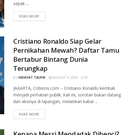
sepak ...
READ MORE
Cristiano Ronaldo Siap Gelar
Pernikahan Mewah? Daftar Tamu
Bertabur Bintang Dunia
Terungkap
BY
HIDAYAT TAUFIK
AUGUST 5, 2026
0
JAKARTA, Cobisnis.com – Cristiano Ronaldo kembali
menjadi perhatian publik. Kali ini, sorotan bukan datang
dari aksinya di lapangan, melainkan kabar ...
READ MORE
Kenapa Messi Mendadak Dibenci?