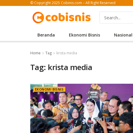
© Copyright 2025 Cobinis.com – All Right Reserved
Beranda
Ekonomi Bisnis
Nasional
Home
Tag
krista media
Tag: krista media
EKONOMI BISNIS