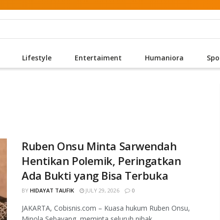
Lifestyle
Entertaiment
Humaniora
Spo
Ruben Onsu Minta Sarwendah
Hentikan Polemik, Peringatkan
Ada Bukti yang Bisa Terbuka
BY
HIDAYAT TAUFIK
JULY 29, 2026
0
JAKARTA, Cobisnis.com – Kuasa hukum Ruben Onsu,
Minola Sebayang, meminta seluruh pihak