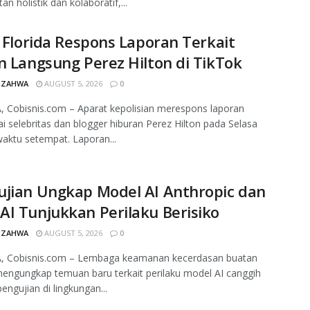
n holistik dan kolaboratif,...
i Florida Respons Laporan Terkait
n Langsung Perez Hilton di TikTok
 ZAHWA
AUGUST 5, 2026
0
 Cobisnis.com – Aparat kepolisian merespons laporan
 selebritas dan blogger hiburan Perez Hilton pada Selasa
ktu setempat. Laporan...
ujian Ungkap Model AI Anthropic dan
I Tunjukkan Perilaku Berisiko
 ZAHWA
AUGUST 5, 2026
0
, Cobisnis.com – Lembaga keamanan kecerdasan buatan
mengungkap temuan baru terkait perilaku model AI canggih
engujian di lingkungan...