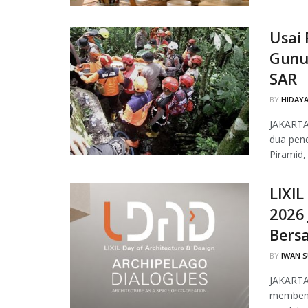
Usai 
Gunu
SAR
BY
HIDAYA
JAKARTA
dua pen
Piramid,
LIXIL
2026 
Bers
BY
IWAN 
JAKARTA,
membentu