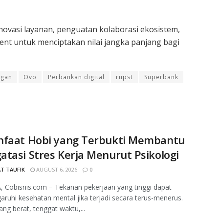
novasi layanan, penguatan kolaborasi ekosistem,
nt untuk menciptakan nilai jangka panjang bagi
ngan
Ovo
Perbankan digital
rupst
Superbank
nfaat Hobi yang Terbukti Membantu
tasi Stres Kerja Menurut Psikologi
T TAUFIK
AUGUST 6, 2026
0
 Cobisnis.com – Tekanan pekerjaan yang tinggi dapat
uhi kesehatan mental jika terjadi secara terus-menerus.
ang berat, tenggat waktu,...