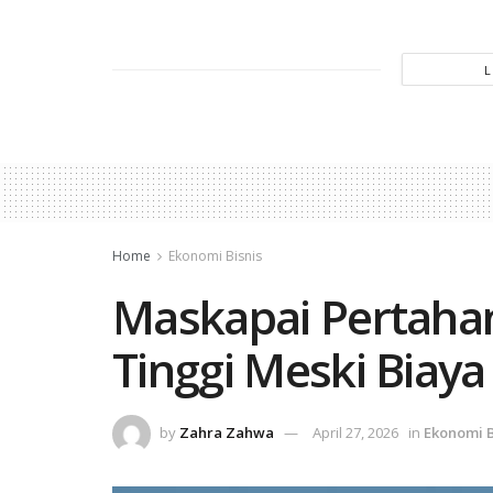
Home
Ekonomi Bisnis
Maskapai Pertaha
Tinggi Meski Biay
by
Zahra Zahwa
April 27, 2026
in
Ekonomi B