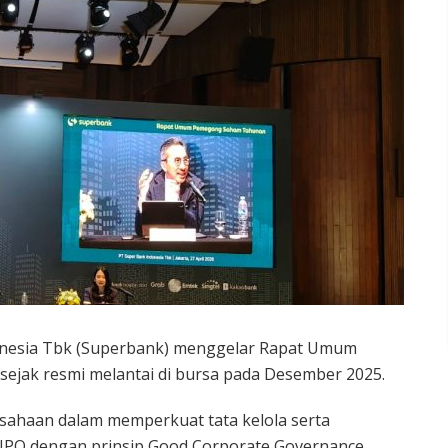
nesia Tbk (Superbank) menggelar Rapat Umum
jak resmi melantai di bursa pada Desember 2025.
usahaan dalam memperkuat tata kelola serta
PO dengan prinsip Good Corporate Governance.