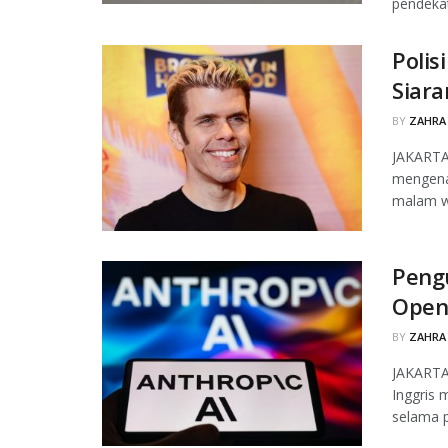
pendekata
Polis
Siara
BY
ZAHRA
JAKARTA,
mengenai
malam wa
Peng
OpenA
BY
ZAHRA
JAKARTA
Inggris 
selama p