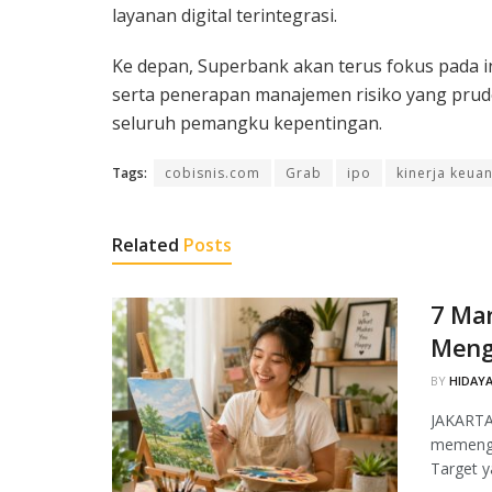
layanan digital terintegrasi.
Ke depan, Superbank akan terus fokus pada i
serta penerapan manajemen risiko yang prude
seluruh pemangku kepentingan.
Tags:
cobisnis.com
Grab
ipo
kinerja keua
Related
Posts
7 Ma
Menga
BY
HIDAYA
JAKARTA,
memengar
Target y