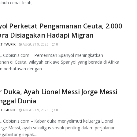
ubuh cepat lelah,...
yol Perketat Pengamanan Ceuta, 2.000
ara Disiagakan Hadapi Migran
T TAUFIK
AUGUST 9, 2026
0
, Cobisnis.com – Pemerintah Spanyol meningkatkan
an di Ceuta, wilayah enklave Spanyol yang berada di Afrika
n berbatasan dengan...
 Duka, Ayah Lionel Messi Jorge Messi
nggal Dunia
T TAUFIK
AUGUST 9, 2026
0
 Cobisnis.com – Kabar duka menyelimuti keluarga Lionel
orge Messi, ayah sekaligus sosok penting dalam perjalanan
egabintang sepak...