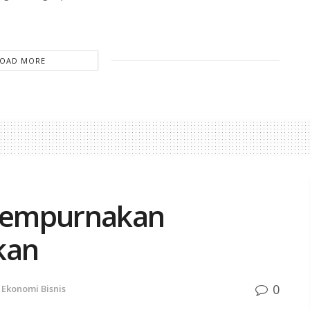
LOAD MORE
Sempurnakan
kan
0
Ekonomi Bisnis