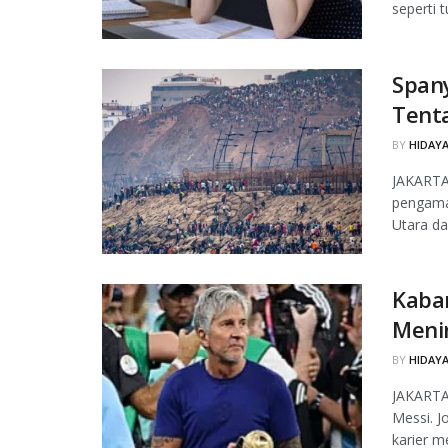
seperti t
Span
Tent
BY
HIDAYA
JAKARTA
pengaman
Utara da
Kabar
Meni
BY
HIDAYA
JAKARTA,
Messi. J
karier m