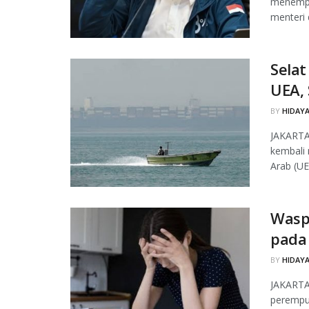
menempat
menteri 
Sela
UEA, 
BY
HIDAYA
JAKARTA
kembali 
Arab (UE
Waspa
pada
BY
HIDAYA
JAKARTA,
perempua