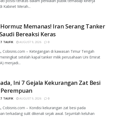
i posisi teratas dalam penilaian publik terhadap kinerja
di Kabinet Merah...
t Hormuz Memanas! Iran Serang Tanker
Saudi Bereaksi Keras
T TAUFIK
AUGUST 9, 2026
0
, Cobisnis.com – Ketegangan di kawasan Timur Tengah
meningkat setelah kapal tanker milik perusahaan Uni Emirat
A) menjadi...
da, Ini 7 Gejala Kekurangan Zat Besi
 Perempuan
T TAUFIK
AUGUST 9, 2026
0
 Cobisnis.com – Kondisi kekurangan zat besi pada
n terkadang sulit dikenali sejak awal. Sejumlah keluhan