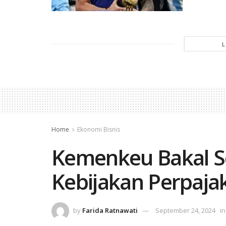
Home
Ekonomi Bisnis
Kemenkeu Bakal 
Kebijakan Perpaja
by
Farida Ratnawati
September 24, 2024
in