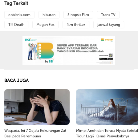
Tag Terkait
cobisnis.com
hiburan
Sinopsis Film
Trans TV
Till Death
Megan Fox
film thriller
jadwal tayang
BACA JUGA
Waspada, Ini 7 Gejala Kekurangan Zat
Mimpi Aneh dan Terasa Nyata Setela
Besi pada Perempuan
Tidur Lagi? Kenali Penyebabnya