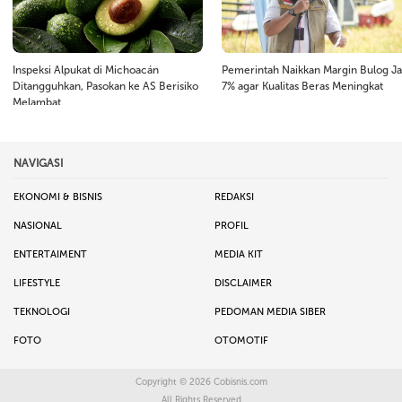
Inspeksi Alpukat di Michoacán
Pemerintah Naikkan Margin Bulog Ja
Ditangguhkan, Pasokan ke AS Berisiko
7% agar Kualitas Beras Meningkat
Melambat
NAVIGASI
EKONOMI & BISNIS
REDAKSI
NASIONAL
PROFIL
ENTERTAIMENT
MEDIA KIT
LIFESTYLE
DISCLAIMER
TEKNOLOGI
PEDOMAN MEDIA SIBER
FOTO
OTOMOTIF
Copyright © 2026
Cobisnis.com
All Rights Reserved