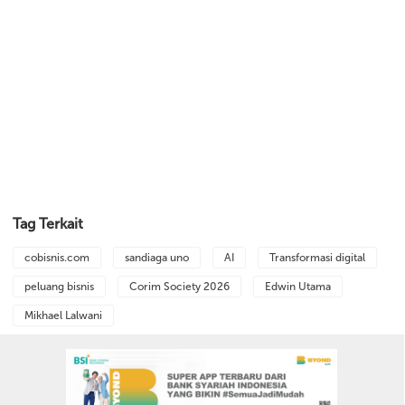
Tag Terkait
cobisnis.com
sandiaga uno
AI
Transformasi digital
peluang bisnis
Corim Society 2026
Edwin Utama
Mikhael Lalwani