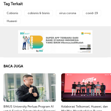
Tag Terkait
Cobisnis
cobisnis & bisnis
virus corona
covid-19
Huawei
BACA JUGA
BINUS University Perluas Program AI
Kolaborasi Telkomsel, Huawei, dan
untuk Siapkan Talenta Hadapi Ekonomi
MiniMax Menghadirkan Ruang