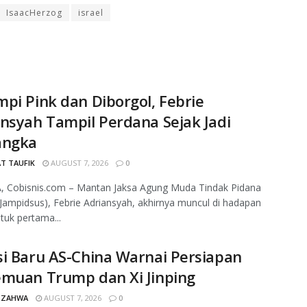
IsaacHerzog
israel
pi Pink dan Diborgol, Febrie
nsyah Tampil Perdana Sejak Jadi
angka
T TAUFIK
AUGUST 7, 2026
0
, Cobisnis.com – Mantan Jaksa Agung Muda Tindak Pidana
Jampidsus), Febrie Adriansyah, akhirnya muncul di hadapan
ntuk pertama...
i Baru AS-China Warnai Persiapan
emuan Trump dan Xi Jinping
 ZAHWA
AUGUST 7, 2026
0