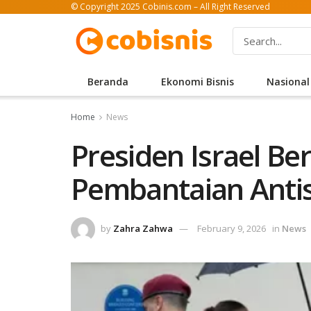
© Copyright 2025 Cobinis.com – All Right Reserved
Beranda
Ekonomi Bisnis
Nasional
Home
News
Presiden Israel Be
Pembantaian Antis
by
Zahra Zahwa
February 9, 2026
in
News