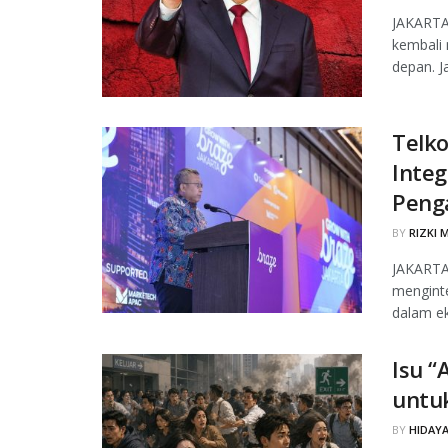
JAKARTA
kembali 
depan. Ja
Telk
Integ
Peng
BY
RIZKI 
JAKARTA,
menginte
dalam ek
Isu “
untu
BY
HIDAYA