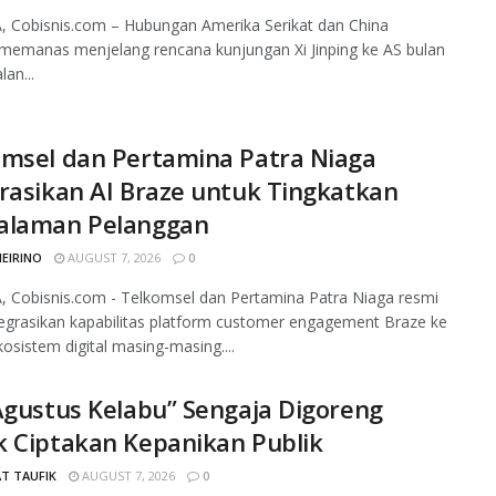
, Cobisnis.com – Hubungan Amerika Serikat dan China
memanas menjelang rencana kunjungan Xi Jinping ke AS bulan
lan...
omsel dan Pertamina Patra Niaga
rasikan AI Braze untuk Tingkatkan
alaman Pelanggan
MEIRINO
AUGUST 7, 2026
0
 Cobisnis.com - Telkomsel dan Pertamina Patra Niaga resmi
grasikan kapabilitas platform customer engagement Braze ke
osistem digital masing-masing....
Agustus Kelabu” Sengaja Digoreng
k Ciptakan Kepanikan Publik
T TAUFIK
AUGUST 7, 2026
0