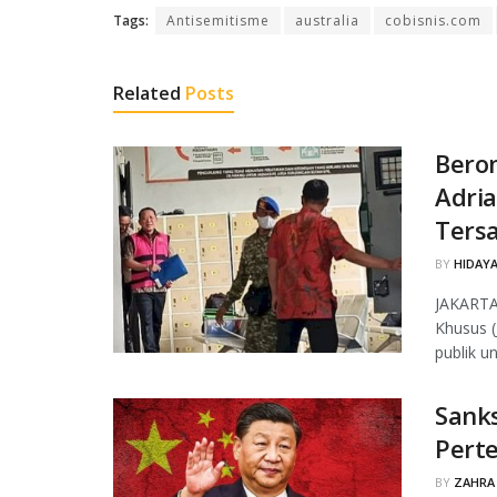
Tags:
Antisemitisme
australia
cobisnis.com
Related
Posts
Berom
Adria
Ters
BY
HIDAYA
JAKARTA
Khusus (
publik u
Sanks
Pert
BY
ZAHRA