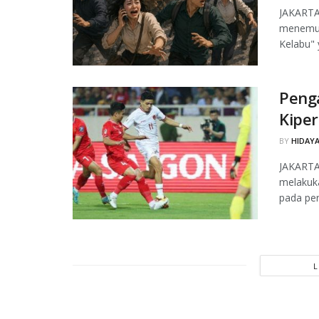
JAKARTA,
menemuk
Kelabu" 
Peng
Kiper
BY
HIDAYA
JAKARTA
melakuk
pada per