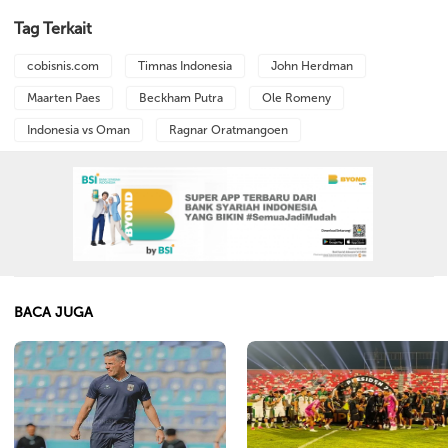
Tag Terkait
cobisnis.com
Timnas Indonesia
John Herdman
Maarten Paes
Beckham Putra
Ole Romeny
Indonesia vs Oman
Ragnar Oratmangoen
BACA JUGA