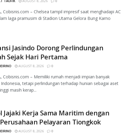
T TAUFIK
AUGUST 8, 2026
0
 Cobisnis.com – Chelsea tampil impresif saat menghadapi AC
alam laga pramusim di Stadion Utama Gelora Bung Karno
nsi Jasindo Dorong Perlindungan
h Sejak Hari Pertama
MEIRINO
AUGUST 8, 2026
0
 Cobisnis.com – Memiliki rumah menjadi impian banyak
 Indonesia, tetapi perlindungan terhadap hunian sebagai aset
tinggi masih kerap...
 Jajaki Kerja Sama Maritim dengan
 Perusahaan Pelayaran Tiongkok
MEIRINO
AUGUST 8, 2026
0