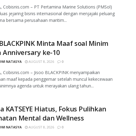
 Cobisnis.com – PT Pertamina Marine Solutions (PMSol)
as jejaring bisnis internasional dengan menjajaki peluang
ma bersama perusahaan maritim...
 BLACKPINK Minta Maaf soal Minim
 Anniversary ke-10
DWI NATASYA
AUGUST 8, 2026
0
, Cobisnis.com – Jisoo BLACKPINK menyampaikan
aan maaf kepada penggemar setelah muncul kekecewaan
minimnya agenda untuk merayakan ulang tahun...
a KATSEYE Hiatus, Fokus Pulihkan
hatan Mental dan Wellness
DWI NATASYA
AUGUST 8, 2026
0