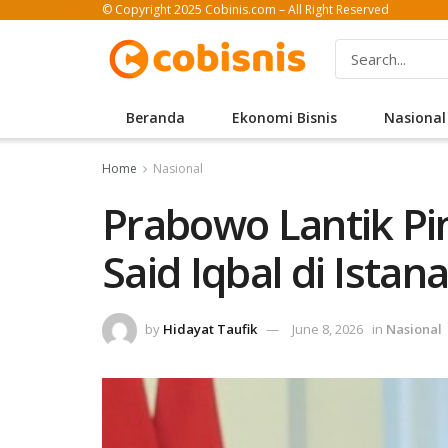
© Copyright 2025 Cobinis.com – All Right Reserved
Beranda
Ekonomi Bisnis
Nasional
Home
Nasional
Prabowo Lantik P
Said Iqbal di Istan
by
Hidayat Taufik
June 8, 2026
in
Nasional