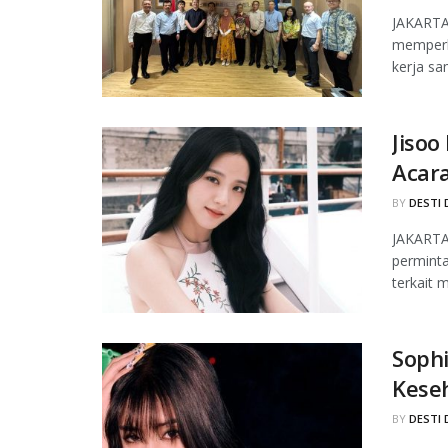
JAKARTA,
memperlu
kerja sa
Jisoo
Acara
BY
DESTI 
JAKARTA
permint
terkait 
Sophi
Kese
BY
DESTI 