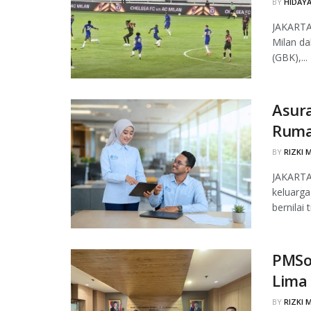
BY
HIDAYA
JAKARTA,
Milan d
(GBK),...
Asura
Ruma
BY
RIZKI 
JAKARTA,
keluarga
bernilai 
PMSol
Lima
BY
RIZKI 