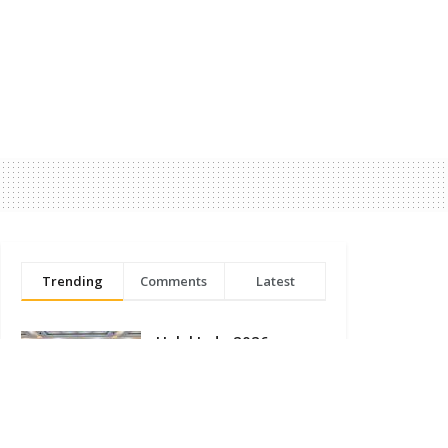
Trending
Comments
Latest
Halal Indo 2026
Dorong Sinergi Kreator
dan Industri Perkuat
Produk Halal Lokal
AUGUST 5, 2026