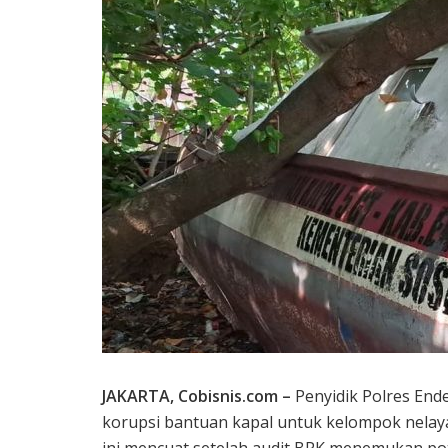
JAKARTA, Cobisnis.com –
Penyidik Polres End
korupsi bantuan kapal untuk kelompok nelay
ini mencuat setelah audit BPK menemukan pot