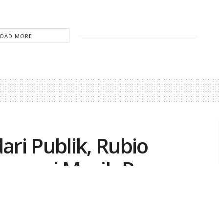
LOAD MORE
ari Publik, Rubio
amenei Masih Pegang