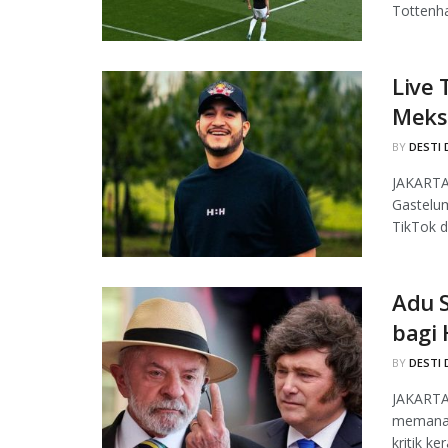
Tottenha
Live 
Meks
BY
DESTI 
JAKARTA,
Gastelum
TikTok di
Adu S
bagi
BY
DESTI 
JAKARTA
memanas
kritik ke