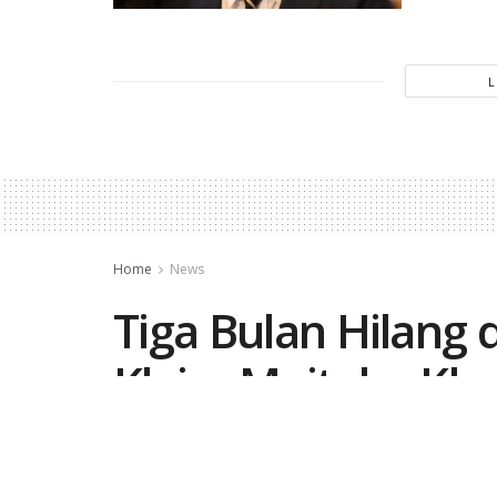
Home
News
Tiga Bulan Hilang d
Klaim Mojtaba Kh
Kendali Iran