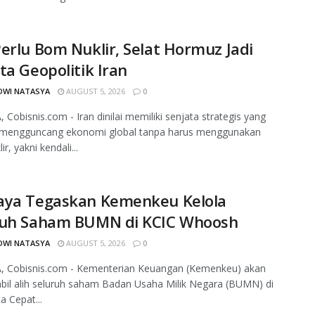
erlu Bom Nuklir, Selat Hormuz Jadi
ta Geopolitik Iran
DWI NATASYA
AUGUST 5, 2026
0
 Cobisnis.com - Iran dinilai memiliki senjata strategis yang
engguncang ekonomi global tanpa harus menggunakan
r, yakni kendali...
aya Tegaskan Kemenkeu Kelola
ruh Saham BUMN di KCIC Whoosh
DWI NATASYA
AUGUST 5, 2026
0
, Cobisnis.com - Kementerian Keuangan (Kemenkeu) akan
il alih seluruh saham Badan Usaha Milik Negara (BUMN) di
a Cepat...