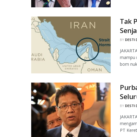
Tak P
Senja
BY
DESTI 
JAKARTA,
mampu m
bom nukli
Purb
Selu
BY
DESTI 
JAKARTA
mengamb
PT Keret