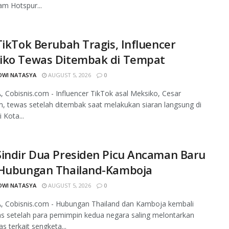
m Hotspur...
TikTok Berubah Tragis, Influencer
iko Tewas Ditembak di Tempat
DWI NATASYA
AUGUST 5, 2026
0
 Cobisnis.com - Influencer TikTok asal Meksiko, Cesar
, tewas setelah ditembak saat melakukan siaran langsung di
 Kota...
indir Dua Presiden Picu Ancaman Baru
 Hubungan Thailand-Kamboja
DWI NATASYA
AUGUST 5, 2026
0
, Cobisnis.com - Hubungan Thailand dan Kamboja kembali
 setelah para pemimpin kedua negara saling melontarkan
ras terkait sengketa...