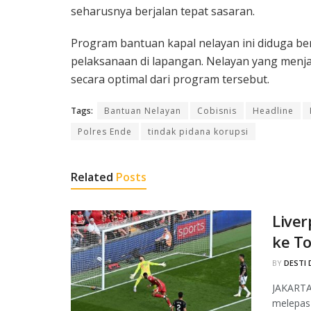
seharusnya berjalan tepat sasaran.
Program bantuan kapal nelayan ini diduga b
pelaksanaan di lapangan. Nelayan yang menja
secara optimal dari program tersebut.
Tags:
Bantuan Nelayan
Cobisnis
Headline
Polres Ende
tindak pidana korupsi
Related
Posts
Liver
ke T
BY
DESTI 
JAKARTA,
melepas