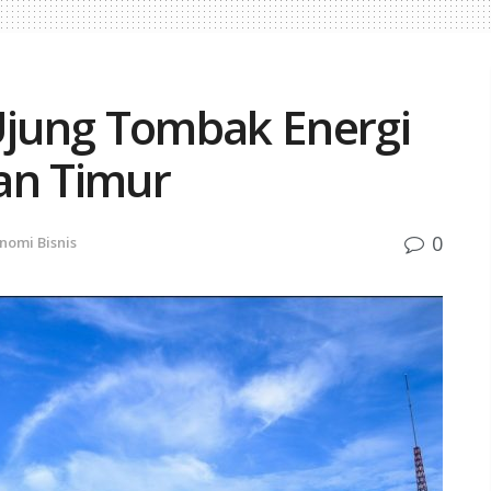
 Ujung Tombak Energi
an Timur
0
nomi Bisnis