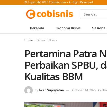
© Copyright 2025 Cobinis.com – All Right Reserved
Beranda
Ekonomi Bisnis
Nasional
Home
Ekonomi Bisnis
Pertamina Patra N
Perbaikan SPBU, da
Kualitas BBM
by
Iwan Supriyatna
October 14, 2025
in
Eko