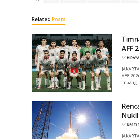
Related
Posts
Timna
AFF 2
BY
HIDAYA
JAKARTA,
AFF 2026
imbang..
Renc
Nukli
BY
DESTI 
JAKARTA