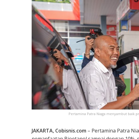
Pertamina Patra Niaga menyambut baik pr
JAKARTA, Cobisnis.com
– Pertamina Patra Ni
pemanfaatan Bioetanol sampai dengan 10%, se