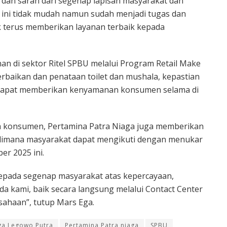
dan saran dari segenap lapisan masyarakat dan
 ini tidak mudah namun sudah menjadi tugas dan
 terus memberikan layanan terbaik kepada
nan di sektor Ritel SPBU melalui Program Retail Make
rbaikan dan penataan toilet dan mushala, kepastian
 dapat memberikan kenyamanan konsumen selama di
da konsumen, Pertamina Patra Niaga juga memberikan
dimana masyarakat dapat mengikuti dengan menukar
r 2025 ini.
kepada segenap masyarakat atas kepercayaan,
a kami, baik secara langsung melalui Contact Center
sahaan”, tutup Mars Ega.
ga Legowo Putra
Pertamina Patra niaga
SPBU