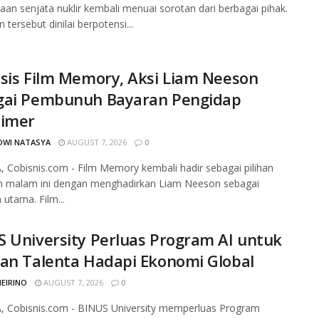
an senjata nuklir kembali menuai sorotan dari berbagai pihak.
 tersebut dinilai berpotensi...
sis Film Memory, Aksi Liam Neeson
gai Pembunuh Bayaran Pengidap
eimer
DWI NATASYA
AUGUST 7, 2026
0
 Cobisnis.com - Film Memory kembali hadir sebagai pilihan
n malam ini dengan menghadirkan Liam Neeson sebagai
utama. Film...
 University Perluas Program AI untuk
an Talenta Hadapi Ekonomi Global
MEIRINO
AUGUST 7, 2026
0
, Cobisnis.com - BINUS University memperluas Program