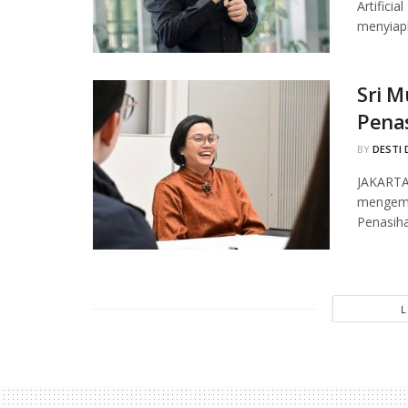
Artifici
menyiapk
Sri M
Pena
BY
DESTI 
JAKARTA,
mengemb
Penasiha