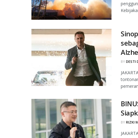
pengguna
Kebijakan
Sinop
seba
Alzh
BY
DESTI 
JAKARTA,
tontona
pemeran 
BINUS
Siapk
BY
RIZKI 
JAKARTA