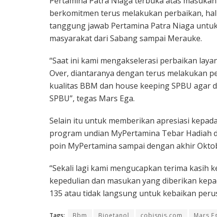
Pertamina Patra Niaga terbuka atas masukan 
berkomitmen terus melakukan perbaikan, hal
tanggung jawab Pertamina Patra Niaga untuk
masyarakat dari Sabang sampai Merauke.
“Saat ini kami mengakselerasi perbaikan laya
Over, diantaranya dengan terus melakukan pe
kualitas BBM dan house keeping SPBU agar
SPBU”, tegas Mars Ega.
Selain itu untuk memberikan apresiasi kepa
program undian MyPertamina Tebar Hadiah 
poin MyPertamina sampai dengan akhir Oktobe
“Sekali lagi kami mengucapkan terima kasih 
kepedulian dan masukan yang diberikan kepad
135 atau tidak langsung untuk kebaikan peru
Tags:
Bbm
Bioetanol
cobisnis.com
Mars E