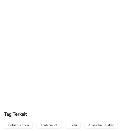
Tag Terkait
cobisnis.com
Arab Saudi
Turki
Amerika Serikat